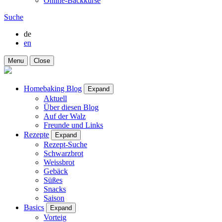
Online-Backkurse
Suche
de
en
Menu
Close
Homebaking Blog
Expand
Aktuell
Über diesen Blog
Auf der Walz
Freunde und Links
Rezepte
Expand
Rezept-Suche
Schwarzbrot
Weissbrot
Gebäck
Süßes
Snacks
Saison
Basics
Expand
Vorteig