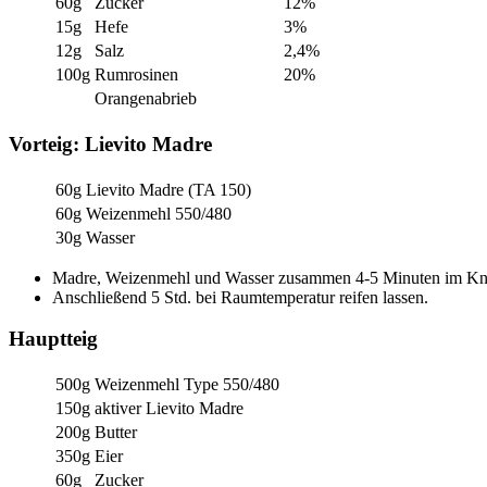
60g
Zucker
12%
15g
Hefe
3%
12g
Salz
2,4%
100g
Rumrosinen
20%
Orangenabrieb
Vorteig: Lievito Madre
60g
Lievito Madre (TA 150)
60g
Weizenmehl 550/480
30g
Wasser
Madre, Weizenmehl und Wasser zusammen 4-5 Minuten im Kne
Anschließend 5 Std. bei Raumtemperatur reifen lassen.
Hauptteig
500g
Weizenmehl Type 550/480
150g
aktiver Lievito Madre
200g
Butter
350g
Eier
60g
Zucker