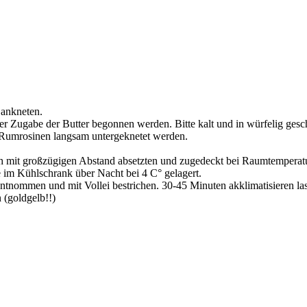
 ankneten.
er Zugabe der Butter begonnen werden. Bitte kalt und in würfelig ges
e Rumrosinen langsam untergeknetet werden.
 mit großzügigen Abstand absetzten und zugedeckt bei Raumtemperatur
im Kühlschrank über Nacht bei 4 C° gelagert.
nommen und mit Vollei bestrichen. 30-45 Minuten akklimatisieren las
 (goldgelb!!)