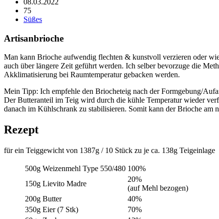
08.03.2022
75
Süßes
Artisanbrioche
Man kann Brioche aufwendig flechten & kunstvoll verzieren oder wie 
auch über längere Zeit geführt werden. Ich selber bevorzuge die Me
Akklimatisierung bei Raumtemperatur gebacken werden.
Mein Tipp: Ich empfehle den Briocheteig nach der Formgebung/Aufarbe
Der Butteranteil im Teig wird durch die kühle Temperatur wieder ver
danach im Kühlschrank zu stabilisieren. Somit kann der Brioche am 
Rezept
für ein Teiggewicht von 1387g / 10 Stück zu je ca. 138g Teigeinlage
500g
Weizenmehl Type 550/480
100%
20%
150g
Lievito Madre
(auf Mehl bezogen)
200g
Butter
40%
350g
Eier (7 Stk)
70%