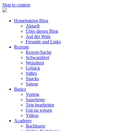
Skip to content
Homebaking Blog
Aktuell
Über diesen Blog
Auf der Walz
Freunde und Links
Rezepte
Rezept-Suche
Schwarzbrot
Weissbrot
Gebäck
Süßes
Snacks
Saison
Basics
Vorteig
Sauerteige
Teig bearbeiten
Gut zu wissen
Videos
Academy
Backkurse