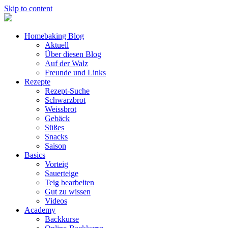
Skip to content
Homebaking Blog
Aktuell
Über diesen Blog
Auf der Walz
Freunde und Links
Rezepte
Rezept-Suche
Schwarzbrot
Weissbrot
Gebäck
Süßes
Snacks
Saison
Basics
Vorteig
Sauerteige
Teig bearbeiten
Gut zu wissen
Videos
Academy
Backkurse