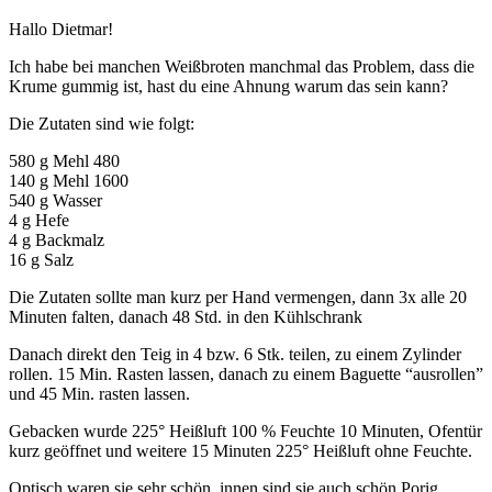
Hallo Dietmar!
Ich habe bei manchen Weißbroten manchmal das Problem, dass die
Krume gummig ist, hast du eine Ahnung warum das sein kann?
Die Zutaten sind wie folgt:
580 g Mehl 480
140 g Mehl 1600
540 g Wasser
4 g Hefe
4 g Backmalz
16 g Salz
Die Zutaten sollte man kurz per Hand vermengen, dann 3x alle 20
Minuten falten, danach 48 Std. in den Kühlschrank
Danach direkt den Teig in 4 bzw. 6 Stk. teilen, zu einem Zylinder
rollen. 15 Min. Rasten lassen, danach zu einem Baguette “ausrollen”
und 45 Min. rasten lassen.
Gebacken wurde 225° Heißluft 100 % Feuchte 10 Minuten, Ofentür
kurz geöffnet und weitere 15 Minuten 225° Heißluft ohne Feuchte.
Optisch waren sie sehr schön, innen sind sie auch schön Porig,