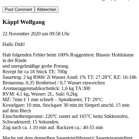
Abbrechen
Käppl Wolfgang
22.November 2020 um 09:58 Uhr
Hallo Didi!
Hab folgenden Fehler beim 100% Roggenbrot: Blasen/ Hohlräume
in der Rinde
und unregelmäßige grobe Porung.
Rezept für ca 18 Stück TE: 700g
Sauerteig: 2 kg R960/ 2l Wasser Anstl: 1% TT: 27-28°C RZ: 16-18h
Brotaroma: 0,35 Brotbrösel / 0,7 Wasser einweichen
Aromaroggenmalzkochstück: 1,6 kg TA:300
RVM: 4,1 kg, Wasser: 2L, Salz: 0,2kg
MZ: 7min l/ 1 min schnell – Spiralkneter, TT: 29°C
Kesselgare: 10 min, Stockgare 30 min im Simperl anschl. 15 min
auf dem Blech
Einschießtemperatur: 220°C runter auf 165°C beim Stikkenofen,
Schwadenzeit: 15 Sekunden,
Zug nach ca. 1.10 min auf. Backzeit ca.: 40-55 min
Mache mit dem demselben Sauerteig(führung)/ Sauerteiganstellgut