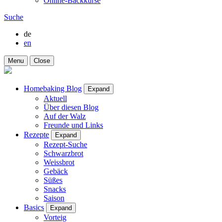
Online-Backkurse
Suche
de
en
Menu
Close
Homebaking Blog
Expand
Aktuell
Über diesen Blog
Auf der Walz
Freunde und Links
Rezepte
Expand
Rezept-Suche
Schwarzbrot
Weissbrot
Gebäck
Süßes
Snacks
Saison
Basics
Expand
Vorteig