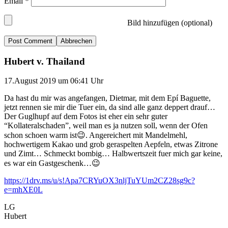
Email
*
Bild hinzufügen (optional)
Abbrechen
Hubert v. Thailand
17.August 2019 um 06:41 Uhr
Da hast du mir was angefangen, Dietmar, mit dem Epí Baguette,
jetzt rennen sie mir die Tuer ein, da sind alle ganz deppert drauf…
Der Guglhupf auf dem Fotos ist eher ein sehr guter
“Kollateralschaden”, weil man es ja nutzen soll, wenn der Ofen
schon schoen warm ist😉. Angereichert mit Mandelmehl,
hochwertigem Kakao und grob geraspelten Aepfeln, etwas Zitrone
und Zimt… Schmeckt bombig… Halbwertszeit fuer mich gar keine,
es war ein Gastgeschenk…😉
https://1drv.ms/u/s!Apa7CRYuOX3nljTuYUm2CZ28sg9c?
e=mhXE0L
LG
Hubert