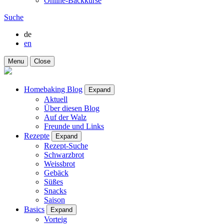
Online-Backkurse
Suche
de
en
Menu
Close
Homebaking Blog
Expand
Aktuell
Über diesen Blog
Auf der Walz
Freunde und Links
Rezepte
Expand
Rezept-Suche
Schwarzbrot
Weissbrot
Gebäck
Süßes
Snacks
Saison
Basics
Expand
Vorteig