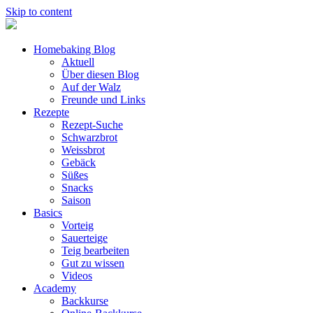
Skip to content
Homebaking Blog
Aktuell
Über diesen Blog
Auf der Walz
Freunde und Links
Rezepte
Rezept-Suche
Schwarzbrot
Weissbrot
Gebäck
Süßes
Snacks
Saison
Basics
Vorteig
Sauerteige
Teig bearbeiten
Gut zu wissen
Videos
Academy
Backkurse