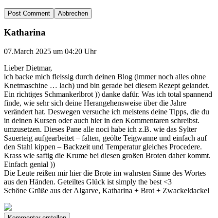
Abbrechen
Katharina
07.March 2025 um 04:20 Uhr
Lieber Dietmar,
ich backe mich fleissig durch deinen Blog (immer noch alles ohne
Knetmaschine … lach) und bin gerade bei diesem Rezept gelandet.
Ein richtiges Schmankerlbrot )) danke dafür. Was ich total spannend
finde, wie sehr sich deine Herangehensweise über die Jahre
verändert hat. Deswegen versuche ich meistens deine Tipps, die du
in deinen Kursen oder auch hier in den Kommentaren schreibst.
umzusetzen. Dieses Pane alle noci habe ich z.B. wie das Sylter
Sauerteig aufgearbeitet – falten, geölte Teigwanne und einfach auf
den Stahl kippen – Backzeit und Temperatur gleiches Procedere.
Krass wie saftig die Krume bei diesen großen Broten daher kommt.
Einfach genial ))
Die Leute reißen mir hier die Brote im wahrsten Sinne des Wortes
aus den Händen. Geteiltes Glück ist simply the best <3
Schöne Grüße aus der Algarve, Katharina + Brot + Zwackeldackel
Kommentar erstellen