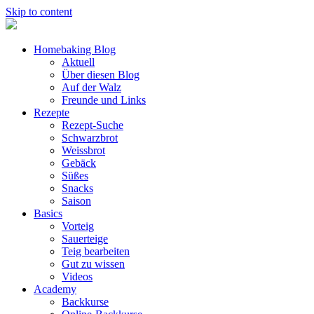
Skip to content
Homebaking Blog
Aktuell
Über diesen Blog
Auf der Walz
Freunde und Links
Rezepte
Rezept-Suche
Schwarzbrot
Weissbrot
Gebäck
Süßes
Snacks
Saison
Basics
Vorteig
Sauerteige
Teig bearbeiten
Gut zu wissen
Videos
Academy
Backkurse