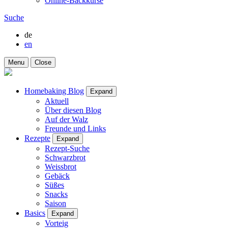
Online-Backkurse
Suche
de
en
Menu
Close
Homebaking Blog
Expand
Aktuell
Über diesen Blog
Auf der Walz
Freunde und Links
Rezepte
Expand
Rezept-Suche
Schwarzbrot
Weissbrot
Gebäck
Süßes
Snacks
Saison
Basics
Expand
Vorteig