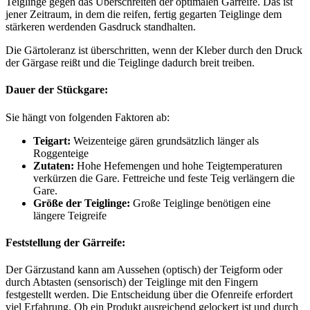
Teiglinge gegen das Überschreiten der optimalen Gärreife. Das ist
jener Zeitraum, in dem die reifen, fertig gegarten Teiglinge dem
stärkeren werdenden Gasdruck standhalten.
Die Gärtoleranz ist überschritten, wenn der Kleber durch den Druck
der Gärgase reißt und die Teiglinge dadurch breit treiben.
Dauer der Stückgare:
Sie hängt von folgenden Faktoren ab:
Teigart:
Weizenteige gären grundsätzlich länger als
Roggenteige
Zutaten:
Hohe Hefemengen und hohe Teigtemperaturen
verkürzen die Gare. Fettreiche und feste Teig verlängern die
Gare.
Größe der Teiglinge:
Große Teiglinge benötigen eine
längere Teigreife
Feststellung der Gärreife:
Der Gärzustand kann am Aussehen (optisch) der Teigform oder
durch Abtasten (sensorisch) der Teiglinge mit den Fingern
festgestellt werden. Die Entscheidung über die Ofenreife erfordert
viel Erfahrung. Ob ein Produkt ausreichend gelockert ist und durch