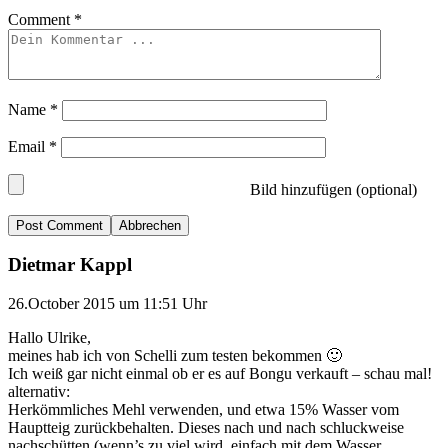
Comment
*
Name
*
Email
*
Bild hinzufügen (optional)
Abbrechen
Dietmar Kappl
26.October 2015 um 11:51 Uhr
Hallo Ulrike,
meines hab ich von Schelli zum testen bekommen 🙂
Ich weiß gar nicht einmal ob er es auf Bongu verkauft – schau mal!
alternativ:
Herkömmliches Mehl verwenden, und etwa 15% Wasser vom
Hauptteig zurückbehalten. Dieses nach und nach schluckweise
nachschütten (wenn’s zu viel wird, einfach mit dem Wasser