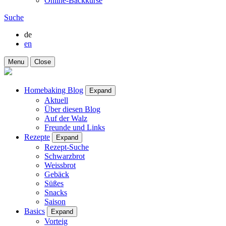
Online-Backkurse
Suche
de
en
Menu
Close
Homebaking Blog
Expand
Aktuell
Über diesen Blog
Auf der Walz
Freunde und Links
Rezepte
Expand
Rezept-Suche
Schwarzbrot
Weissbrot
Gebäck
Süßes
Snacks
Saison
Basics
Expand
Vorteig