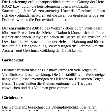
Die
Lockerung
erfolgt hauptsächlich durch die Gärung der Hefe
(CO2) bzw. durch die heterofermentativen Laktobazillen im
Sauerteig (auch im Weizensauerteig). Unter den Gasdruck dehnen
sich die vorhandenen Poren auf die zwei- bis dreifache Größe aus.
Dadurch werden die Porenwände dünner.
Der
enzymatische Abbau
des Weizenklebers durch Proteinasen
führt zum Erweichen des Klebers. Dadurch können sich die Poren
leichter ausdehnen. Amylasen bauen die Stärke zu Malzzucker und
Dextrinen ab. Malzzucker dient der Hefe als Nahrung und fördert
dadurch die Triebgasbildung. Weiters tragen die Gärprodukte zur
Aroma- und Geschmacksbildung der Gebäcke bei.
Gärstabilität:
Darunter versteht man das Gashaltevermögen von Teigen im
Verhältnis zur Gasentwicklung. Die Gärstabilität von Weizenteigen
hängt vom Gashaltevermögen des Klebers ab. Bei kurzen Teigen
(festen Teigen) reißen die Klebermembrane, die Triebgase
entweichen und das Volumen geht verloren.
Gärtoleranz:
Die Gärtoleranz bezeichnet die Unempfindlichkeit der reifen