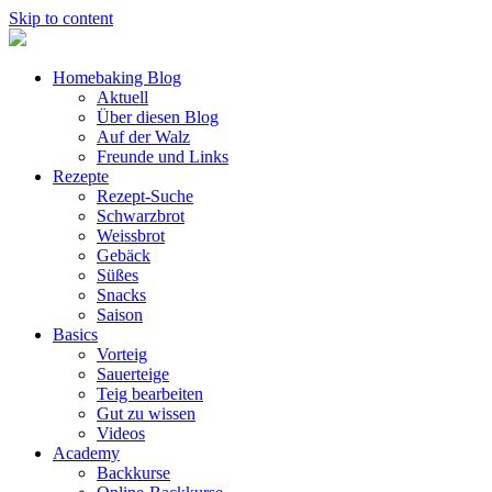
Skip to content
Homebaking Blog
Aktuell
Über diesen Blog
Auf der Walz
Freunde und Links
Rezepte
Rezept-Suche
Schwarzbrot
Weissbrot
Gebäck
Süßes
Snacks
Saison
Basics
Vorteig
Sauerteige
Teig bearbeiten
Gut zu wissen
Videos
Academy
Backkurse