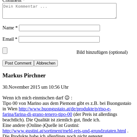
Comment
*
Name
*
Email
*
Bild hinzufügen (optional)
Abbrechen
Markus Pirchner
30.November 2015 um 10:56 Uhr
Wenn ich mich einmischen darf 😉 :
Tipo 00 von Marino aus dem Piemont gibt es z.B. bei Buongustaio
in Wien
http://www.buongustaio.at/de/produkte/p/riso-e-
farina/farina-di-grano-tenero-tipo-00
(der Preis ist allerdings
beachtlich). Die Qualität ist ziemlich gut, finde ich.
Eine andere (Online-)Quelle ist Gustini:
http://www.gustini.at/sortiment/mehl-reis-und-grundzutaten.html
.
Die Produkte habe ich allerdings noch nicht getestet.