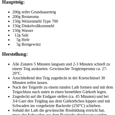
Hauptteig:
200g reifer Grundsauerteig
200g Brotaroma
150g Weizenmehl Type 700
150g Dinkelvollkornmehl
150g Wasser
12g Salz
5g Hefe
5g Brotgewürz
Herstellung:
Alle Zutaten 5 Minuten langsam und 2-3 Minuten schnell zu
einem Teig auskneten. Gewünschte Teigtemperatur ca. 27-
29°C.
Anschließend den Teig zugedeckt in der Knetschüssel 30
Minuten reifen lassen.
Nach der Teigreife zu einem runden Laib formen und mit dem
Teigschluss nach unten in einen bemehlten Gärkorb legen.
Zugedeckt auf die Endgare stellen (ca. 45 Minuten) und bei
3/4 Gare den Teigling aus dem Gärkörbchen kippen und mit
Schwaden ins vorgeheizte Backrohr (250°C) schieben.
Sobald der Laib die gewünschte Rissbildung erreicht hat,
muss der Schwaden aus dem Backrohr abgelassen werden