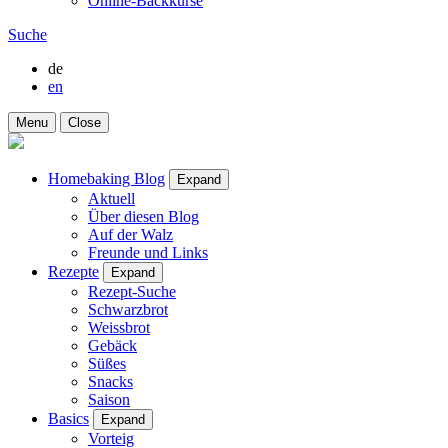
Online-Backkurse
Suche
de
en
Menu
Close
Homebaking Blog
Expand
Aktuell
Über diesen Blog
Auf der Walz
Freunde und Links
Rezepte
Expand
Rezept-Suche
Schwarzbrot
Weissbrot
Gebäck
Süßes
Snacks
Saison
Basics
Expand
Vorteig