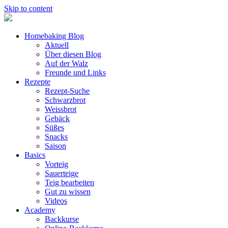
Skip to content
Homebaking Blog
Aktuell
Über diesen Blog
Auf der Walz
Freunde und Links
Rezepte
Rezept-Suche
Schwarzbrot
Weissbrot
Gebäck
Süßes
Snacks
Saison
Basics
Vorteig
Sauerteige
Teig bearbeiten
Gut zu wissen
Videos
Academy
Backkurse