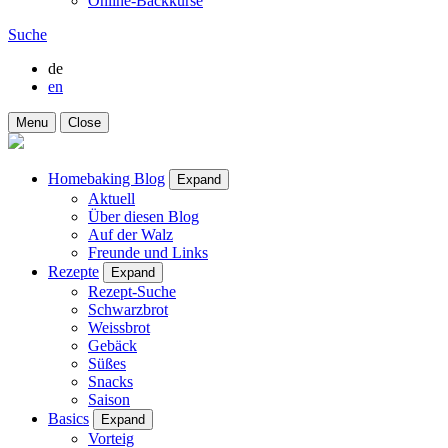
Online-Backkurse
Suche
de
en
Menu
Close
Homebaking Blog
Expand
Aktuell
Über diesen Blog
Auf der Walz
Freunde und Links
Rezepte
Expand
Rezept-Suche
Schwarzbrot
Weissbrot
Gebäck
Süßes
Snacks
Saison
Basics
Expand
Vorteig