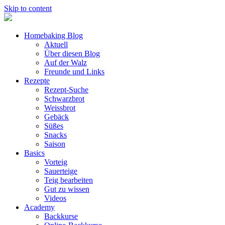
Skip to content
Homebaking Blog
Aktuell
Über diesen Blog
Auf der Walz
Freunde und Links
Rezepte
Rezept-Suche
Schwarzbrot
Weissbrot
Gebäck
Süßes
Snacks
Saison
Basics
Vorteig
Sauerteige
Teig bearbeiten
Gut zu wissen
Videos
Academy
Backkurse