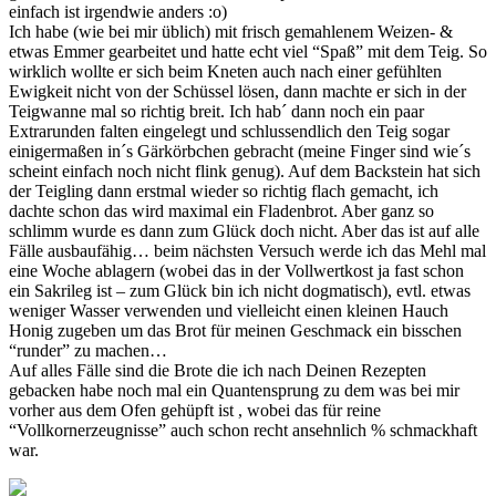
einfach ist irgendwie anders :o)
Ich habe (wie bei mir üblich) mit frisch gemahlenem Weizen- &
etwas Emmer gearbeitet und hatte echt viel “Spaß” mit dem Teig. So
wirklich wollte er sich beim Kneten auch nach einer gefühlten
Ewigkeit nicht von der Schüssel lösen, dann machte er sich in der
Teigwanne mal so richtig breit. Ich hab´ dann noch ein paar
Extrarunden falten eingelegt und schlussendlich den Teig sogar
einigermaßen in´s Gärkörbchen gebracht (meine Finger sind wie´s
scheint einfach noch nicht flink genug). Auf dem Backstein hat sich
der Teigling dann erstmal wieder so richtig flach gemacht, ich
dachte schon das wird maximal ein Fladenbrot. Aber ganz so
schlimm wurde es dann zum Glück doch nicht. Aber das ist auf alle
Fälle ausbaufähig… beim nächsten Versuch werde ich das Mehl mal
eine Woche ablagern (wobei das in der Vollwertkost ja fast schon
ein Sakrileg ist – zum Glück bin ich nicht dogmatisch), evtl. etwas
weniger Wasser verwenden und vielleicht einen kleinen Hauch
Honig zugeben um das Brot für meinen Geschmack ein bisschen
“runder” zu machen…
Auf alles Fälle sind die Brote die ich nach Deinen Rezepten
gebacken habe noch mal ein Quantensprung zu dem was bei mir
vorher aus dem Ofen gehüpft ist , wobei das für reine
“Vollkornerzeugnisse” auch schon recht ansehnlich % schmackhaft
war.