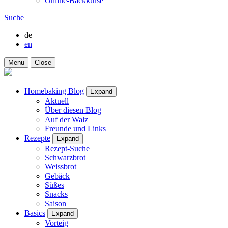
Online-Backkurse
Suche
de
en
Menu
Close
Homebaking Blog
Expand
Aktuell
Über diesen Blog
Auf der Walz
Freunde und Links
Rezepte
Expand
Rezept-Suche
Schwarzbrot
Weissbrot
Gebäck
Süßes
Snacks
Saison
Basics
Expand
Vorteig