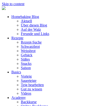
Skip to content
Homebaking Blog
Aktuell
Über diesen Blog
Auf der Walz
Freunde und Links
Rezepte
Rezept-Suche
Schwarzbrot
Weissbrot
Gebäck
Süßes
Snacks
Saison
Basics
Vorteig
Sauerteige
Teig bearbeiten
Gut zu wissen
Videos
Academy
Backkurse