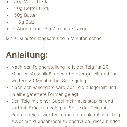
50g Vollei (1Stk)
nicht zur direkten
20g Dotter (1Stk)
Identifizierung Ihrer
Person verwendet
50g Butter
werden können
5g Salz
(pseudomisiert),
+ Abrieb einer Bio Zitrone / Orange
und können an
Drittpartner
MZ: 6 Minuten langsam und 5 Minuten schnell
weitergegeben
werden, die sie
Anleitung:
möglicherweise
verwenden, um
Anzeigen an Ihr
Nach der Teigherstellung reift der Teig für 20
Profil anzupassen.
Minuten. Anschließend wird dieser geteilt und für
Durch die
weitere 20 Minuten bei Seite gelegt.
Deaktivierung
Nach der Ballengare wird der Teig ausgerollt und
dieser Cookies wird
die Werbung nicht
in eine gefettete Formen gelegt.
ausgeschaltet – sie
Den Teig mit einer Gabel mehrmals stupfen und
wird lediglich nicht
satt mit Früchten belegen. Sollte der Teig mit
auf Ihre Interessen
Beeren belegt werden, dann empfehle ich den Teig
zugeschnitten. Wir
zuvor mit Kuchenbrösel zu bestreuen (diese binden
verwenden