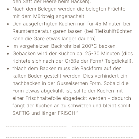
"Facebook Pixel"
den Saft der Beere beim Backen).
um
Nach dem Belegen werden die belegten Früchte
Nutzungsstatistiken
mit dem Mürbteig angehachelt.
aufzuzeichnen.
Den ausgefertigten Kuchen nun für 45 Minuten bei
Raumtemperatur garen lassen (bei Tiefkühlfrüchten
kann die Gare etwas länger dauern).
Im vorgeheizten Backrohr bei 200°C backen.
Gebacken wird der Kuchen ca. 25-30 Minuten (dies
richtete sich nach der Größe der Form/ Teigdicke!!).
“Nach dem Backen muss die Backform auf den
kalten Boden gestellt werden! Dies verhindert ein
nachbacken in der Gusseisernen Form. Sobald die
Form etwas abgekühlt ist, sollte der Kuchen mit
einer Frischhaltefolie abgedeckt werden – dadurch
fängt der Kuchen an zu schwitzen und bleibt somit
SAFTIG und länger FRISCH.”