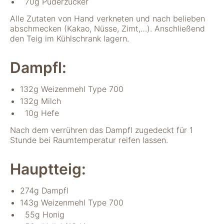
70g Puderzucker
verwenden wir
Tools zur Erfassung
Alle Zutaten von Hand verkneten und nach belieben
anonymer
abschmecken (Kakao, Nüsse, Zimt,…). Anschließend
Nutzungsstatistiken.
den Teig im Kühlschrank lagern.
Wir verwenden
"Google Analytics"
Dampfl:
um
Nutzungsstatistiken
aufzuzeichnen.
132g Weizenmehl Type 700
132g Milch
10g Hefe
Marketing
Diese Cookies
Nach dem verrühren das Dampfl zugedeckt für 1
ermöglichen eine
Stunde bei Raumtemperatur reifen lassen.
Personalisierung
auf Basis dessen,
Hauptteig:
was Sie auf unserer
Website ansehen.
Diese und andere
274g Dampfl
Daten werden
143g Weizenmehl Type 700
möglicherweise so
55g Honig
modifiziert, dass sie