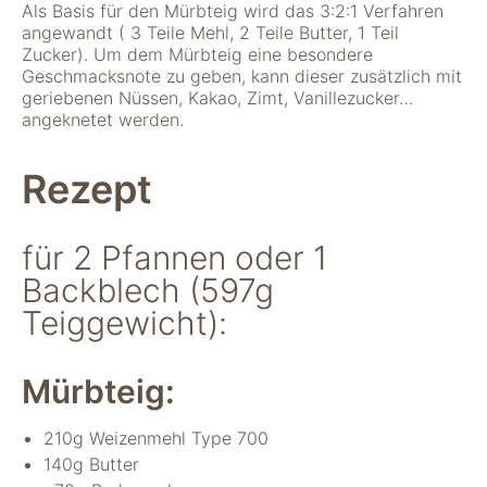
Als Basis für den Mürbteig wird das 3:2:1 Verfahren
angewandt ( 3 Teile Mehl, 2 Teile Butter, 1 Teil
Zucker). Um dem Mürbteig eine besondere
Geschmacksnote zu geben, kann dieser zusätzlich mit
geriebenen Nüssen, Kakao, Zimt, Vanillezucker…
angeknetet werden.
Rezept
Notwendig
für 2 Pfannen oder 1
Diese Cookies
sind für die
Backblech (597g
Funktionsweise
Teiggewicht):
der Website
notwendig.
Mürbteig:
Statistiken
Um Funktion und
210g Weizenmehl Type 700
Struktur der Website
140g Butter
zu verbessern,