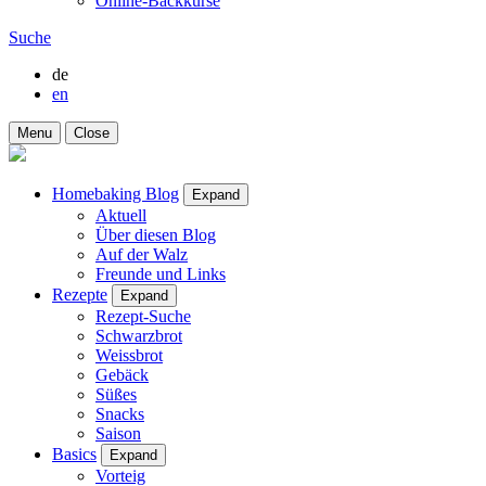
Online-Backkurse
Suche
de
en
Menu
Close
Homebaking Blog
Expand
Aktuell
Über diesen Blog
Auf der Walz
Freunde und Links
Rezepte
Expand
Rezept-Suche
Schwarzbrot
Weissbrot
Gebäck
Süßes
Snacks
Saison
Basics
Expand
Vorteig