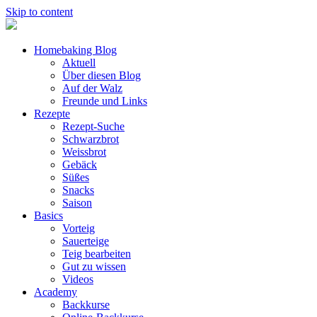
Skip to content
Homebaking Blog
Aktuell
Über diesen Blog
Auf der Walz
Freunde und Links
Rezepte
Rezept-Suche
Schwarzbrot
Weissbrot
Gebäck
Süßes
Snacks
Saison
Basics
Vorteig
Sauerteige
Teig bearbeiten
Gut zu wissen
Videos
Academy
Backkurse