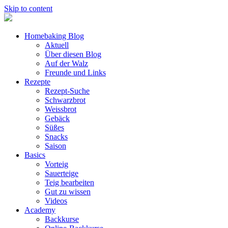
Skip to content
Homebaking Blog
Aktuell
Über diesen Blog
Auf der Walz
Freunde und Links
Rezepte
Rezept-Suche
Schwarzbrot
Weissbrot
Gebäck
Süßes
Snacks
Saison
Basics
Vorteig
Sauerteige
Teig bearbeiten
Gut zu wissen
Videos
Academy
Backkurse