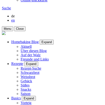
Online-Backkurse
Suche
de
en
Menu
Close
Homebaking Blog
Expand
Aktuell
Über diesen Blog
Auf der Walz
Freunde und Links
Rezepte
Expand
Rezept-Suche
Schwarzbrot
Weissbrot
Gebäck
Süßes
Snacks
Saison
Basics
Expand
Vorteig