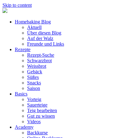
Skip to content
Homebaking Blog
Aktuell
Über diesen Blog
Auf der Walz
Freunde und Links
Rezepte
Rezept-Suche
Schwarzbrot
Weissbrot
Gebäck
Süßes
Snacks
Saison
Basics
Vorteig
Sauerteige
Teig bearbeiten
Gut zu wissen
Videos
Academy
Backkurse