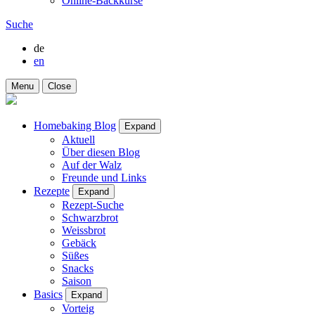
Online-Backkurse
Suche
de
en
Menu
Close
Homebaking Blog
Expand
Aktuell
Über diesen Blog
Auf der Walz
Freunde und Links
Rezepte
Expand
Rezept-Suche
Schwarzbrot
Weissbrot
Gebäck
Süßes
Snacks
Saison
Basics
Expand
Vorteig