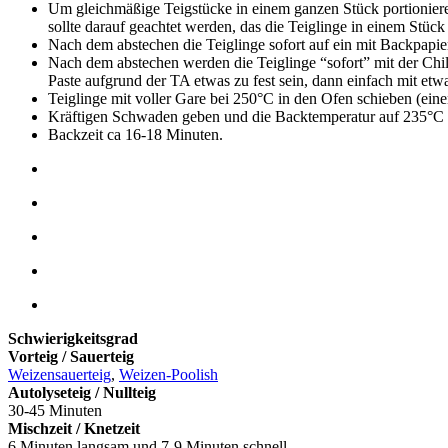
Um gleichmäßige Teigstücke in einem ganzen Stück portionieren
sollte darauf geachtet werden, das die Teiglinge in einem Stück
Nach dem abstechen die Teiglinge sofort auf ein mit Backpapi
Nach dem abstechen werden die Teiglinge “sofort” mit der Chil
Paste aufgrund der TA etwas zu fest sein, dann einfach mit et
Teiglinge mit voller Gare bei 250°C in den Ofen schieben (ein
Kräftigen Schwaden geben und die Backtemperatur auf 235°C 
Backzeit ca 16-18 Minuten.
Schwierigkeitsgrad
Vorteig / Sauerteig
Weizensauerteig
,
Weizen-Poolish
Autolyseteig / Nullteig
30-45 Minuten
Mischzeit / Knetzeit
6 Minuten langsam und 7-9 Minuten schnell