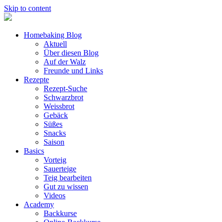
Skip to content
Homebaking Blog
Aktuell
Über diesen Blog
Auf der Walz
Freunde und Links
Rezepte
Rezept-Suche
Schwarzbrot
Weissbrot
Gebäck
Süßes
Snacks
Saison
Basics
Vorteig
Sauerteige
Teig bearbeiten
Gut zu wissen
Videos
Academy
Backkurse