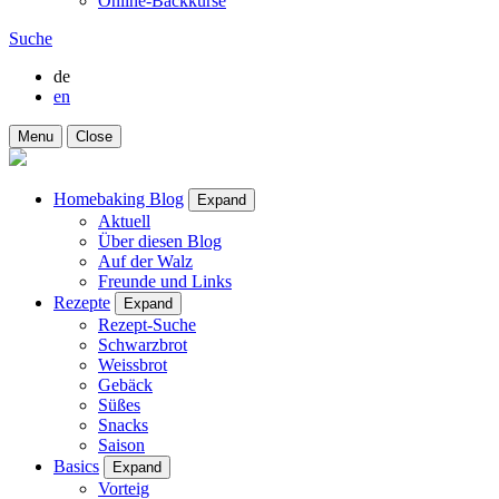
Online-Backkurse
Suche
de
en
Menu
Close
Homebaking Blog
Expand
Aktuell
Über diesen Blog
Auf der Walz
Freunde und Links
Rezepte
Expand
Rezept-Suche
Schwarzbrot
Weissbrot
Gebäck
Süßes
Snacks
Saison
Basics
Expand
Vorteig