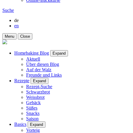
Online-Backkurse
Suche
de
en
Menu
Close
Homebaking Blog
Expand
Aktuell
Über diesen Blog
Auf der Walz
Freunde und Links
Rezepte
Expand
Rezept-Suche
Schwarzbrot
Weissbrot
Gebäck
Süßes
Snacks
Saison
Basics
Expand
Vorteig