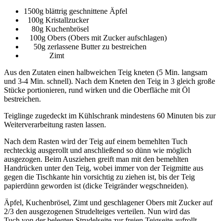
1500g blättrig geschnittene Äpfel
100g Kristallzucker
80g Kuchenbrösel
100g Obers (Obers mit Zucker aufschlagen)
50g zerlassene Butter zu bestreichen
Zimt
Aus den Zutaten einen halbweichen Teig kneten (5 Min. langsam
und 3-4 Min. schnell). Nach dem Kneten den Teig in 3 gleich große
Stücke portionieren, rund wirken und die Oberfläche mit Öl
bestreichen.
Teiglinge zugedeckt im Kühlschrank mindestens 60 Minuten bis zur
Weiterverarbeitung rasten lassen.
Nach dem Rasten wird der Teig auf einem bemehlten Tuch
rechteckig ausgerollt und anschließend so dünn wie möglich
ausgezogen. Beim Ausziehen greift man mit den bemehlten
Handrücken unter den Teig, wobei immer von der Teigmitte aus
gegen die Tischkante hin vorsichtig zu ziehen ist, bis der Teig
papierdünn geworden ist (dicke Teigränder wegschneiden).
Äpfel, Kuchenbrösel, Zimt und geschlagener Obers mit Zucker auf
2/3 den ausgezogenen Strudelteiges verteilen. Nun wird das
Tuch von der belegten Strudelseite zur freien Teigseite aufrollt