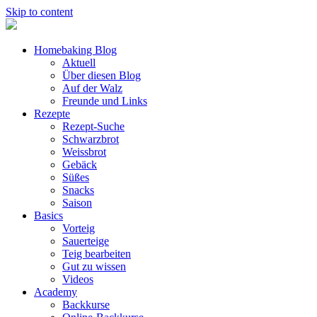
Skip to content
Homebaking Blog
Aktuell
Über diesen Blog
Auf der Walz
Freunde und Links
Rezepte
Rezept-Suche
Schwarzbrot
Weissbrot
Gebäck
Süßes
Snacks
Saison
Basics
Vorteig
Sauerteige
Teig bearbeiten
Gut zu wissen
Videos
Academy
Backkurse