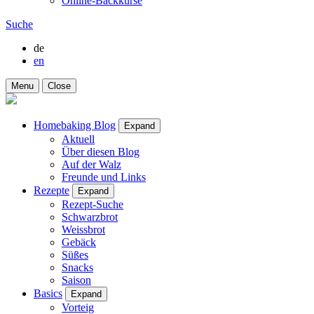
Online-Backkurse
Suche
de
en
Menu
Close
Homebaking Blog
Expand
Aktuell
Über diesen Blog
Auf der Walz
Freunde und Links
Rezepte
Expand
Rezept-Suche
Schwarzbrot
Weissbrot
Gebäck
Süßes
Snacks
Saison
Basics
Expand
Vorteig