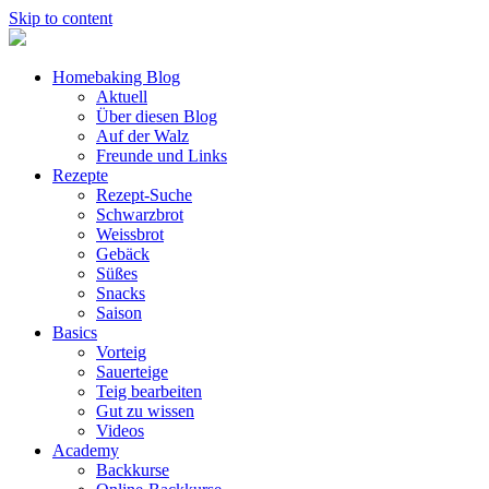
Skip to content
Homebaking Blog
Aktuell
Über diesen Blog
Auf der Walz
Freunde und Links
Rezepte
Rezept-Suche
Schwarzbrot
Weissbrot
Gebäck
Süßes
Snacks
Saison
Basics
Vorteig
Sauerteige
Teig bearbeiten
Gut zu wissen
Videos
Academy
Backkurse