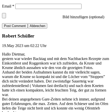
Email
*
Bild hinzufügen (optional)
Abbrechen
Robert Schüller
19.May 2023 um 02:22 Uhr
Hallo Dietmar,
gestern war wieder Backtag und mit dem Nachbacken Rezepte zum
Einkornbrot und Roggenkorn war ich zufrieden, da Kruste und
Krume ähnlich aussahen wie den von dir gezeigten Fotos.
Anhand der beiden Aufnahmen kannst du mir vielleicht sagen,
warum die Krume so kompakt ist und die Löcher vom “Stoppen”
dich nicht verändert haben. Der zweistufige Sauerteig war
zufriedenstellend ( Volumen fast dreifach) und nach dem Kneten
hatte ich einen kompakten, leicht feuchten Teig, der gut zu formen
war.
Bei deinen angegebenen Gare-Zeiten nehme ich immer, aufgrund
guter Erfahrungen, die max. Zeiten. Auf dem Schieser und im Ofen
liefen die Teige nicht breit und ich konnte ein wenig Ofentrieb