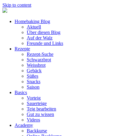
Skip to content
Homebaking Blog
Aktuell
Über diesen Blog
Auf der Walz
Freunde und Links
Rezepte
Rezept-Suche
Schwarzbrot
Weissbrot
Gebäck
Süßes
Snacks
Saison
Basics
Vorteig
Sauerteige
Teig bearbeiten
Gut zu wissen
Videos
Academy
Backkurse