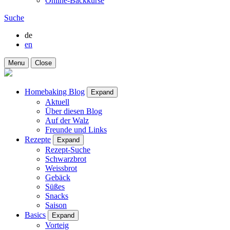
Online-Backkurse
Suche
de
en
Menu
Close
Homebaking Blog
Expand
Aktuell
Über diesen Blog
Auf der Walz
Freunde und Links
Rezepte
Expand
Rezept-Suche
Schwarzbrot
Weissbrot
Gebäck
Süßes
Snacks
Saison
Basics
Expand
Vorteig