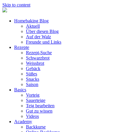
Skip to content
Homebaking Blog
Aktuell
Über diesen Blog
Auf der Walz
Freunde und Links
Rezepte
Rezept-Suche
Schwarzbrot
Weissbrot
Gebäck
Süßes
Snacks
Saison
Basics
Vorteig
Sauerteige
Teig bearbeiten
Gut zu wissen
Videos
Academy
Backkurse