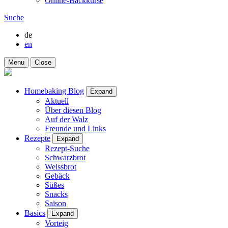
Online-Backkurse
Suche
de
en
Menu
Close
Homebaking Blog
Expand
Aktuell
Über diesen Blog
Auf der Walz
Freunde und Links
Rezepte
Expand
Rezept-Suche
Schwarzbrot
Weissbrot
Gebäck
Süßes
Snacks
Saison
Basics
Expand
Vorteig