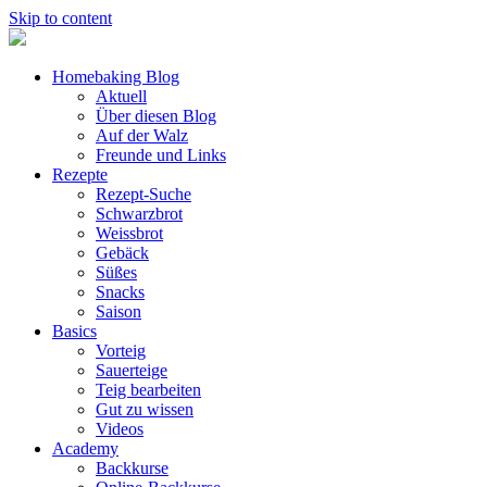
Skip to content
Homebaking Blog
Aktuell
Über diesen Blog
Auf der Walz
Freunde und Links
Rezepte
Rezept-Suche
Schwarzbrot
Weissbrot
Gebäck
Süßes
Snacks
Saison
Basics
Vorteig
Sauerteige
Teig bearbeiten
Gut zu wissen
Videos
Academy
Backkurse