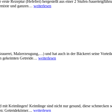
ie erste Rezeptur (Hefefrei) hergestellt aus einer 2 Stufen-Sauerteigfü
 gemixte und ganzen…
weiterlesen
Brauerei, Malzerzeugung,…) und hat auch in der Bäckerei seine Vortei
von gekeimten Getreide…
weiterlesen
d mit Keimlingen! Keimlinge sind nicht nur gesund, diese schmecken so
gen: Getreidekörner…
weiterlesen