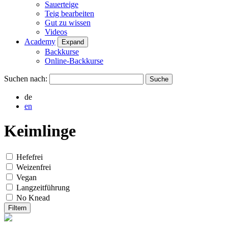
Sauerteige
Teig bearbeiten
Gut zu wissen
Videos
Academy
Expand
Backkurse
Online-Backkurse
Suchen nach:
de
en
Keimlinge
Hefefrei
Weizenfrei
Vegan
Langzeitführung
No Knead
Filtern