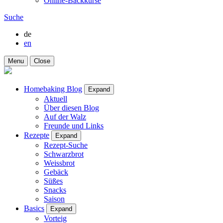
Online-Backkurse
Suche
de
en
Menu
Close
Homebaking Blog
Expand
Aktuell
Über diesen Blog
Auf der Walz
Freunde und Links
Rezepte
Expand
Rezept-Suche
Schwarzbrot
Weissbrot
Gebäck
Süßes
Snacks
Saison
Basics
Expand
Vorteig