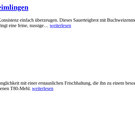
eimlingen
nsistenz einfach überzeugen. Dieses Sauerteigbrot mit Buchweizenmeh
ringt eine feine, nussige…
weiterlesen
ünglichkeit mit einer erstaunlichen Frischhaltung, die ihn zu einem bes
lenen T80-Mehl.
weiterlesen