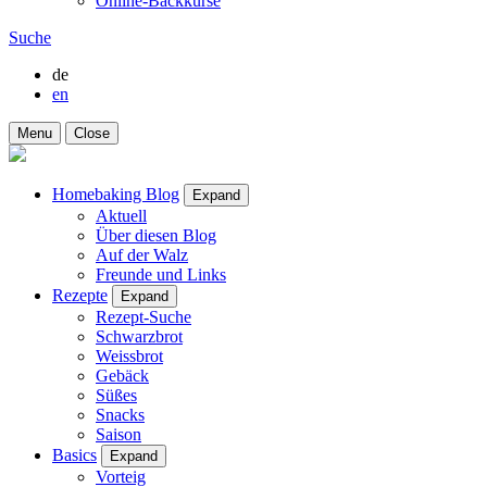
Online-Backkurse
Suche
de
en
Menu
Close
Homebaking Blog
Expand
Aktuell
Über diesen Blog
Auf der Walz
Freunde und Links
Rezepte
Expand
Rezept-Suche
Schwarzbrot
Weissbrot
Gebäck
Süßes
Snacks
Saison
Basics
Expand
Vorteig