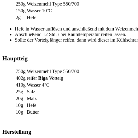
250g
Weizenmehl Type 550/700
150g
Wasser 10°C
2g
Hefe
Hefe in Wasser auflösen und anschließend mit dem Weizenmehl
Anschließend 12 Std. / bei Raumtemperatur reifen lassen.
Sollte der Vorteig länger reifen, dann wird dieser im Kühlschran
Hauptteig
750g
Weizenmehl Type 550/700
402g
reifer
Biga
Vorteig
410g
Wasser 4°C
25g
Salz
20g
Malz
10g
Hefe
10g
Butter
Herstellung