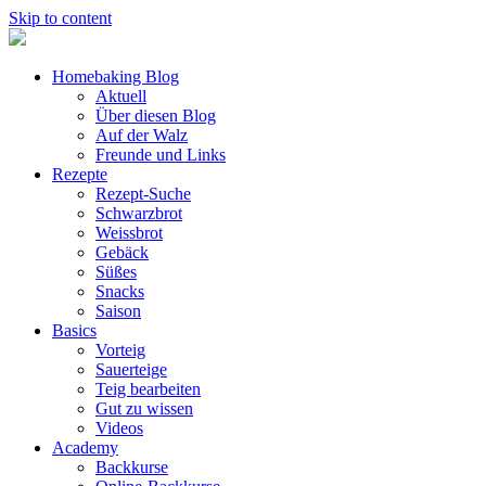
Skip to content
Homebaking Blog
Aktuell
Über diesen Blog
Auf der Walz
Freunde und Links
Rezepte
Rezept-Suche
Schwarzbrot
Weissbrot
Gebäck
Süßes
Snacks
Saison
Basics
Vorteig
Sauerteige
Teig bearbeiten
Gut zu wissen
Videos
Academy
Backkurse