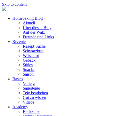
Skip to content
Homebaking Blog
Aktuell
Über diesen Blog
Auf der Walz
Freunde und Links
Rezepte
Rezept-Suche
Schwarzbrot
Weissbrot
Gebäck
Süßes
Snacks
Saison
Basics
Vorteig
Sauerteige
Teig bearbeiten
Gut zu wissen
Videos
Academy
Backkurse