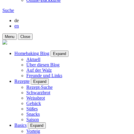
Online-Backkurse
Suche
de
en
Menu
Close
Homebaking Blog
Expand
Aktuell
Über diesen Blog
Auf der Walz
Freunde und Links
Rezepte
Expand
Rezept-Suche
Schwarzbrot
Weissbrot
Gebäck
Süßes
Snacks
Saison
Basics
Expand
Vorteig