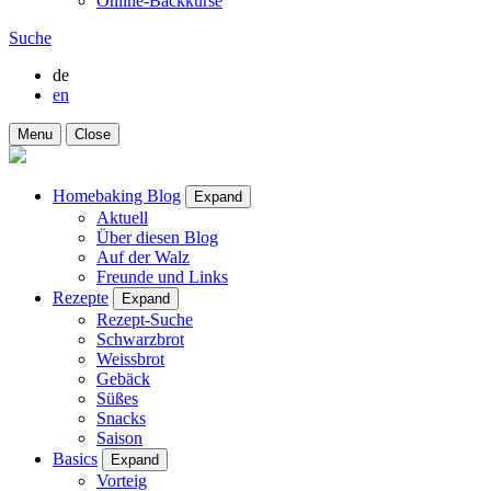
Online-Backkurse
Suche
de
en
Menu
Close
Homebaking Blog
Expand
Aktuell
Über diesen Blog
Auf der Walz
Freunde und Links
Rezepte
Expand
Rezept-Suche
Schwarzbrot
Weissbrot
Gebäck
Süßes
Snacks
Saison
Basics
Expand
Vorteig