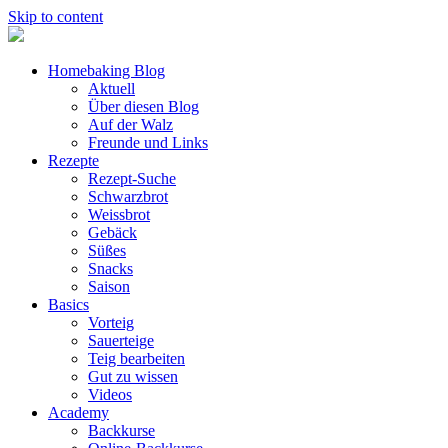
Skip to content
Homebaking Blog
Aktuell
Über diesen Blog
Auf der Walz
Freunde und Links
Rezepte
Rezept-Suche
Schwarzbrot
Weissbrot
Gebäck
Süßes
Snacks
Saison
Basics
Vorteig
Sauerteige
Teig bearbeiten
Gut zu wissen
Videos
Academy
Backkurse