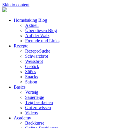
Skip to content
Homebaking Blog
Aktuell
Über diesen Blog
Auf der Walz
Freunde und Links
Rezepte
Rezept-Suche
Schwarzbrot
Weissbrot
Gebäck
Süßes
Snacks
Saison
Basics
Vorteig
Sauerteige
Teig bearbeiten
Gut zu wissen
Videos
Academy
Backkurse