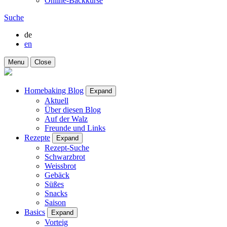
Online-Backkurse
Suche
de
en
Menu
Close
Homebaking Blog
Expand
Aktuell
Über diesen Blog
Auf der Walz
Freunde und Links
Rezepte
Expand
Rezept-Suche
Schwarzbrot
Weissbrot
Gebäck
Süßes
Snacks
Saison
Basics
Expand
Vorteig