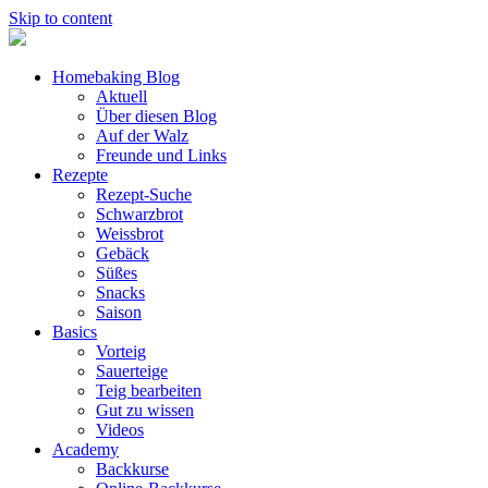
Skip to content
Homebaking Blog
Aktuell
Über diesen Blog
Auf der Walz
Freunde und Links
Rezepte
Rezept-Suche
Schwarzbrot
Weissbrot
Gebäck
Süßes
Snacks
Saison
Basics
Vorteig
Sauerteige
Teig bearbeiten
Gut zu wissen
Videos
Academy
Backkurse