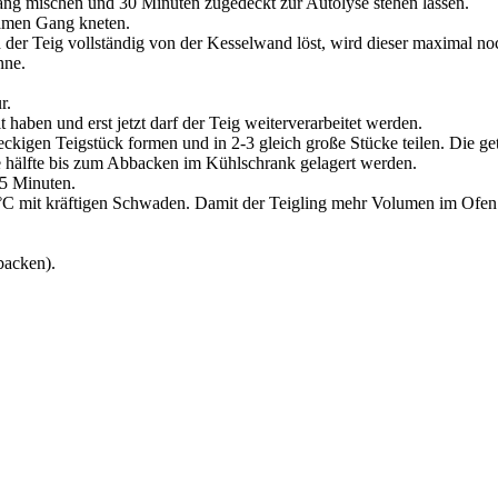
g mischen und 30 Minuten zugedeckt zur Autolyse stehen lassen.
amen Gang kneten.
der Teig vollständig von der Kesselwand löst, wird dieser maximal noc
nne.
r.
aben und erst jetzt darf der Teig weiterverarbeitet werden.
eckigen Teigstück formen und in 2-3 gleich große Stücke teilen. Die g
ie hälfte bis zum Abbacken im Kühlschrank gelagert werden.
45 Minuten.
C mit kräftigen Schwaden. Damit der Teigling mehr Volumen im Ofen e
backen).