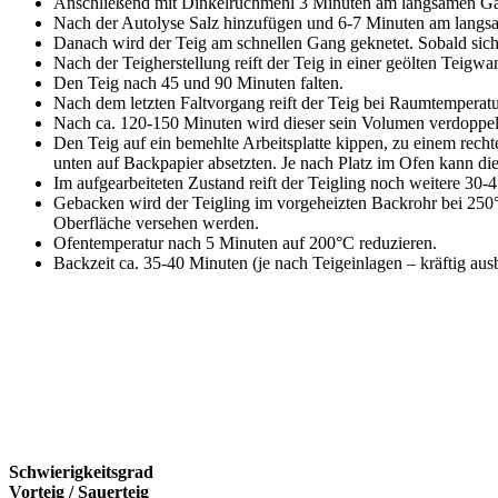
Anschließend mit Dinkelruchmehl 3 Minuten am langsamen Gan
Nach der Autolyse Salz hinzufügen und 6-7 Minuten am langs
Danach wird der Teig am schnellen Gang geknetet. Sobald sich 
Nach der Teigherstellung reift der Teig in einer geölten Teigwa
Den Teig nach 45 und 90 Minuten falten.
Nach dem letzten Faltvorgang reift der Teig bei Raumtemperatu
Nach ca. 120-150 Minuten wird dieser sein Volumen verdoppelt h
Den Teig auf ein bemehlte Arbeitsplatte kippen, zu einem recht
unten auf Backpapier absetzten. Je nach Platz im Ofen kann d
Im aufgearbeiteten Zustand reift der Teigling noch weitere 30-
Gebacken wird der Teigling im vorgeheizten Backrohr bei 250°
Oberfläche versehen werden.
Ofentemperatur nach 5 Minuten auf 200°C reduzieren.
Backzeit ca. 35-40 Minuten (je nach Teigeinlagen – kräftig aus
Schwierigkeitsgrad
Vorteig / Sauerteig