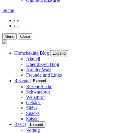
Online-Backkurse
Suche
de
en
Menu
Close
Homebaking Blog
Expand
Aktuell
Über diesen Blog
Auf der Walz
Freunde und Links
Rezepte
Expand
Rezept-Suche
Schwarzbrot
Weissbrot
Gebäck
Süßes
Snacks
Saison
Basics
Expand
Vorteig