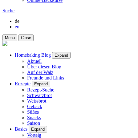
Online-Backkurse
Suche
de
en
Menu
Close
Homebaking Blog
Expand
Aktuell
Über diesen Blog
Auf der Walz
Freunde und Links
Rezepte
Expand
Rezept-Suche
Schwarzbrot
Weissbrot
Gebäck
Süßes
Snacks
Saison
Basics
Expand
Vorteig