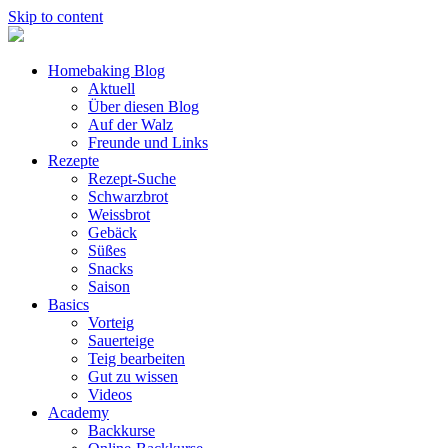
Skip to content
Homebaking Blog
Aktuell
Über diesen Blog
Auf der Walz
Freunde und Links
Rezepte
Rezept-Suche
Schwarzbrot
Weissbrot
Gebäck
Süßes
Snacks
Saison
Basics
Vorteig
Sauerteige
Teig bearbeiten
Gut zu wissen
Videos
Academy
Backkurse