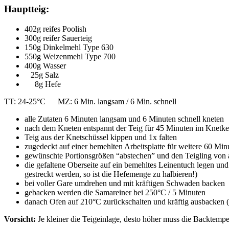
Hauptteig:
402g reifes Poolish
300g reifer Sauerteig
150g Dinkelmehl Type 630
550g Weizenmehl Type 700
400g Wasser
25g Salz
8g Hefe
TT: 24-25°C MZ: 6 Min. langsam / 6 Min. schnell
alle Zutaten 6 Minuten langsam und 6 Minuten schnell kneten
nach dem Kneten entspannt der Teig für 45 Minuten im Knetke
Teig aus der Knetschüssel kippen und 1x falten
zugedeckt auf einer bemehlten Arbeitsplatte für weitere 60 Minu
gewünschte Portionsgrößen “abstechen” und den Teigling von all
die gefaltene Oberseite auf ein bemehltes Leinentuch legen un
gestreckt werden, so ist die Hefemenge zu halbieren!)
bei voller Gare umdrehen und mit kräftigen Schwaden backen
gebacken werden die Samareiner bei 250°C / 5 Minuten
danach Ofen auf 210°C zurückschalten und kräftig ausbacken 
Vorsicht:
Je kleiner die Teigeinlage, desto höher muss die Backtemp