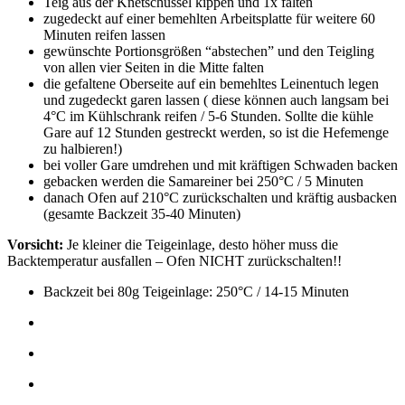
Teig aus der Knetschüssel kippen und 1x falten
zugedeckt auf einer bemehlten Arbeitsplatte für weitere 60
Minuten reifen lassen
gewünschte Portionsgrößen “abstechen” und den Teigling
von allen vier Seiten in die Mitte falten
die gefaltene Oberseite auf ein bemehltes Leinentuch legen
und zugedeckt garen lassen ( diese können auch langsam bei
4°C im Kühlschrank reifen / 5-6 Stunden. Sollte die kühle
Gare auf 12 Stunden gestreckt werden, so ist die Hefemenge
zu halbieren!)
bei voller Gare umdrehen und mit kräftigen Schwaden backen
gebacken werden die Samareiner bei 250°C / 5 Minuten
danach Ofen auf 210°C zurückschalten und kräftig ausbacken
(gesamte Backzeit 35-40 Minuten)
Vorsicht:
Je kleiner die Teigeinlage, desto höher muss die
Backtemperatur ausfallen – Ofen NICHT zurückschalten!!
Backzeit bei 80g Teigeinlage: 250°C / 14-15 Minuten