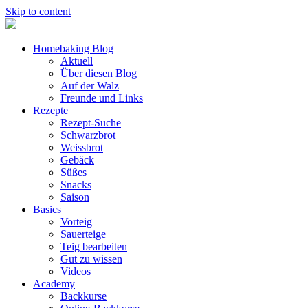
Skip to content
Homebaking Blog
Aktuell
Über diesen Blog
Auf der Walz
Freunde und Links
Rezepte
Rezept-Suche
Schwarzbrot
Weissbrot
Gebäck
Süßes
Snacks
Saison
Basics
Vorteig
Sauerteige
Teig bearbeiten
Gut zu wissen
Videos
Academy
Backkurse