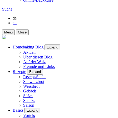
Online-Backkurse
Suche
de
en
Menu
Close
Homebaking Blog
Expand
Aktuell
Über diesen Blog
Auf der Walz
Freunde und Links
Rezepte
Expand
Rezept-Suche
Schwarzbrot
Weissbrot
Gebäck
Süßes
Snacks
Saison
Basics
Expand
Vorteig