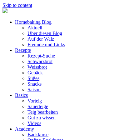
Skip to content
Homebaking Blog
Aktuell
Über diesen Blog
Auf der Walz
Freunde und Links
Rezepte
Rezept-Suche
Schwarzbrot
Weissbrot
Gebäck
Süßes
Snacks
Saison
Basics
Vorteig
Sauerteige
Teig bearbeiten
Gut zu wissen
Videos
Academy
Backkurse