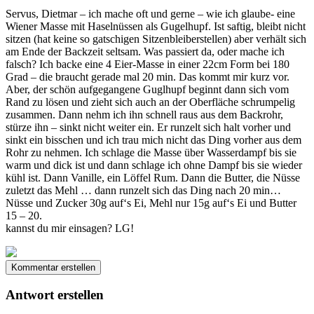
Servus, Dietmar – ich mache oft und gerne – wie ich glaube- eine
Wiener Masse mit Haselnüssen als Gugelhupf. Ist saftig, bleibt nicht
sitzen (hat keine so gatschigen Sitzenbleiberstellen) aber verhält sich
am Ende der Backzeit seltsam. Was passiert da, oder mache ich
falsch? Ich backe eine 4 Eier-Masse in einer 22cm Form bei 180
Grad – die braucht gerade mal 20 min. Das kommt mir kurz vor.
Aber, der schön aufgegangene Guglhupf beginnt dann sich vom
Rand zu lösen und zieht sich auch an der Oberfläche schrumpelig
zusammen. Dann nehm ich ihn schnell raus aus dem Backrohr,
stürze ihn – sinkt nicht weiter ein. Er runzelt sich halt vorher und
sinkt ein bisschen und ich trau mich nicht das Ding vorher aus dem
Rohr zu nehmen. Ich schlage die Masse über Wasserdampf bis sie
warm und dick ist und dann schlage ich ohne Dampf bis sie wieder
kühl ist. Dann Vanille, ein Löffel Rum. Dann die Butter, die Nüsse
zuletzt das Mehl … dann runzelt sich das Ding nach 20 min…
Nüsse und Zucker 30g auf‘s Ei, Mehl nur 15g auf‘s Ei und Butter
15 – 20.
kannst du mir einsagen? LG!
Kommentar erstellen
Antwort erstellen