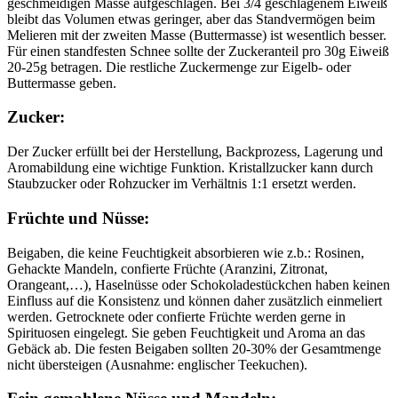
geschmeidigen Masse aufgeschlagen. Bei 3/4 geschlagenem Eiweiß
bleibt das Volumen etwas geringer, aber das Standvermögen beim
Melieren mit der zweiten Masse (Buttermasse) ist wesentlich besser.
Für einen standfesten Schnee sollte der Zuckeranteil pro 30g Eiweiß
20-25g betragen. Die restliche Zuckermenge zur Eigelb- oder
Buttermasse geben.
Zucker:
Der Zucker erfüllt bei der Herstellung, Backprozess, Lagerung und
Aromabildung eine wichtige Funktion. Kristallzucker kann durch
Staubzucker oder Rohzucker im Verhältnis 1:1 ersetzt werden.
Früchte und Nüsse:
Beigaben, die keine Feuchtigkeit absorbieren wie z.b.: Rosinen,
Gehackte Mandeln, confierte Früchte (Aranzini, Zitronat,
Orangeant,…), Haselnüsse oder Schokoladestückchen haben keinen
Einfluss auf die Konsistenz und können daher zusätzlich einmeliert
werden. Getrocknete oder confierte Früchte werden gerne in
Spirituosen eingelegt. Sie geben Feuchtigkeit und Aroma an das
Gebäck ab. Die festen Beigaben sollten 20-30% der Gesamtmenge
nicht übersteigen (Ausnahme: englischer Teekuchen).