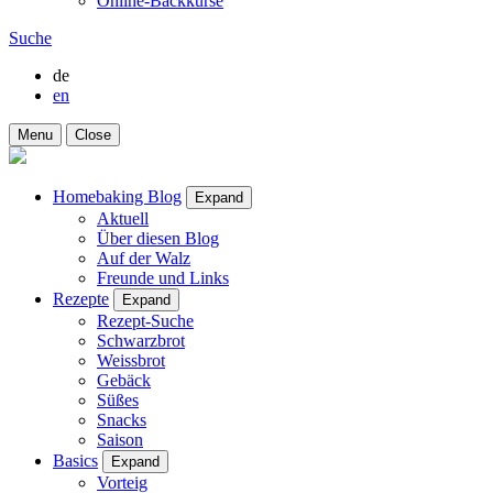
Online-Backkurse
Suche
de
en
Menu
Close
Homebaking Blog
Expand
Aktuell
Über diesen Blog
Auf der Walz
Freunde und Links
Rezepte
Expand
Rezept-Suche
Schwarzbrot
Weissbrot
Gebäck
Süßes
Snacks
Saison
Basics
Expand
Vorteig