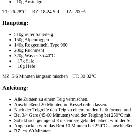
10g Anstellgut
TT: 26-28°C RZ: 18-24 Std TA: 200%
Hauptteig:
510g reifer Sauerteig
150g Alpenroggen
140g Roggenmehl Type 960
200g Ruchmehl
320g Wasser 35-40°C
17g Salz
10g Hefe
MZ: 5-6 Minuten langsam mischen TT: 30-32°C
Anleitung:
Alle Zutaten zu einem Teig vermischen.
Anschließend 20 Minuten im Kessel reifen lassen.
Nach der Teigreife den Teig zu einem runden Laib formen und 
Bei 3/4 Gare (45-60 Minuten) wird der Teigling bei 250°C mi
Sobald sich genügend Krustenrisse gebildet haben, wird der 
Angebacken wird das Brot 10 Minuten bei 250°C – anschließen
BZ: ca. 60 Minuten