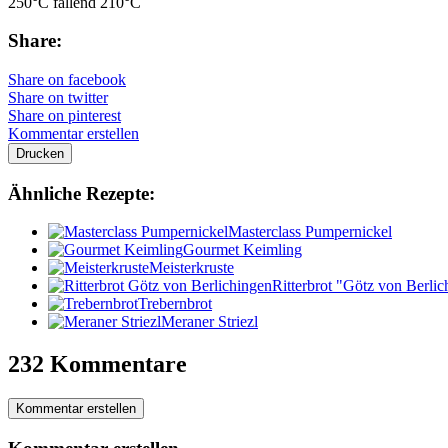
250°C fallend 210°C
Share:
Share on facebook
Share on twitter
Share on pinterest
Kommentar erstellen
Drucken
Ähnliche Rezepte:
Masterclass Pumpernickel
Gourmet Keimling
Meisterkruste
Ritterbrot "Götz von Berli
Trebernbrot
Meraner Striezl
232 Kommentare
Kommentar erstellen