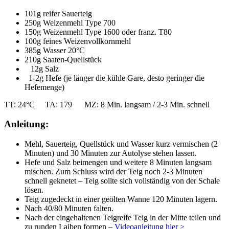
101g reifer Sauerteig
250g Weizenmehl Type 700
150g Weizenmehl Type 1600 oder franz. T80
100g feines Weizenvollkornmehl
385g Wasser 20°C
210g Saaten-Quellstück
12g Salz
1-2g Hefe (je länger die kühle Gare, desto geringer die
Hefemenge)
TT: 24°C TA: 179 MZ: 8 Min. langsam / 2-3 Min. schnell
Anleitung:
Mehl, Sauerteig, Quellstück und Wasser kurz vermischen (2
Minuten) und 30 Minuten zur Autolyse stehen lassen.
Hefe und Salz beimengen und weitere 8 Minuten langsam
mischen. Zum Schluss wird der Teig noch 2-3 Minuten
schnell geknetet – Teig sollte sich vollständig von der Schale
lösen.
Teig zugedeckt in einer geölten Wanne 120 Minuten lagern.
Nach 40/80 Minuten falten.
Nach der eingehaltenen Teigreife Teig in der Mitte teilen und
zu runden Laiben formen –
Videoanleitung hier >