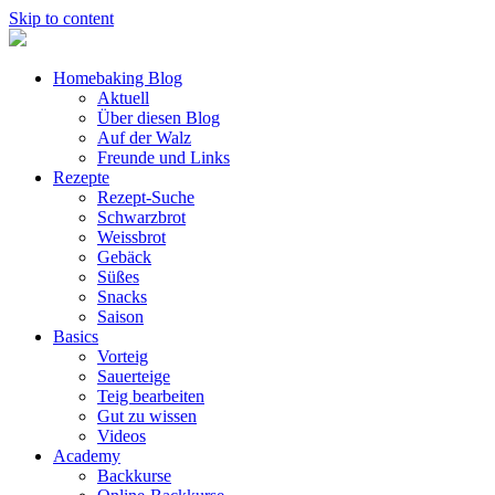
Skip to content
Homebaking Blog
Aktuell
Über diesen Blog
Auf der Walz
Freunde und Links
Rezepte
Rezept-Suche
Schwarzbrot
Weissbrot
Gebäck
Süßes
Snacks
Saison
Basics
Vorteig
Sauerteige
Teig bearbeiten
Gut zu wissen
Videos
Academy
Backkurse