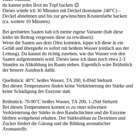
du kannst jedes Brot im Topf backen 😉
Dieses würde ich 30 Minuten mit Deckel (konstante 240°C) –
Deckel abnehmen und bis zur gewünschten Krustenfarbe backen
(ca. weitere 10 Minuten).
Bei gerösteten Saaten hab ich meine eigene Variante (hab diese
leider im Beitrag vergessen diese zu erwähnen):
Wenn die Saaten aus dem Ofen kommen, kippe ich diese in ein
Gefäß und übergieße es sofort mit heißem Wasser (einfach aus der
Leitung). Da kannst du richtig zusehen, wie das Wasser von den
Saaten aufgenommen wird. Dieses lasse ich dann noch etwa 2-3
Stunden zu Abkühlung im Raum stehen. Eigentlich wäre Brühstück
der bessere Ausdruck dafür.
Quellstück: 40°C heißes Wasser, TA 200, 6-8Std Stehzeit
Bei diesen Temperaturen finden keine Verkleisterung der Stärke und
keine Schädigung der Enzyme statt.
Brühstück: 70-90°C heißes Wasser, TA 200, 1-2Std Stehzeit
Bei diesen Temperaturen kommt es zu einer teilweisen
Verkleisterung der Stärke in den Randschichten und die Enzyme
bleiben weitgehend erhalten. Der Stärkeabbau zu Dextrinen und
Zucker fördert die Gärung und die Bildung aromatischer
Aromastoffe.