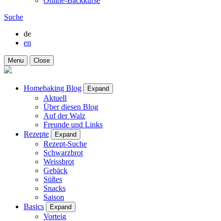
Online-Backkurse
Suche
de
en
Menu
Close
Homebaking Blog
Expand
Aktuell
Über diesen Blog
Auf der Walz
Freunde und Links
Rezepte
Expand
Rezept-Suche
Schwarzbrot
Weissbrot
Gebäck
Süßes
Snacks
Saison
Basics
Expand
Vorteig