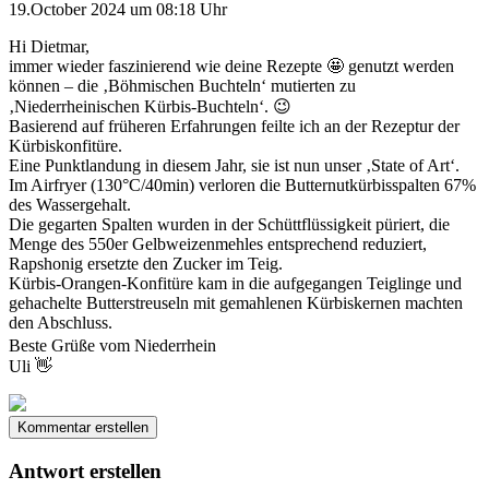
19.October 2024 um 08:18 Uhr
Hi Dietmar,
immer wieder faszinierend wie deine Rezepte 🤩 genutzt werden
können – die ‚Böhmischen Buchteln‘ mutierten zu
‚Niederrheinischen Kürbis-Buchteln‘. 😉
Basierend auf früheren Erfahrungen feilte ich an der Rezeptur der
Kürbiskonfitüre.
Eine Punktlandung in diesem Jahr, sie ist nun unser ‚State of Art‘.
Im Airfryer (130°C/40min) verloren die Butternutkürbisspalten 67%
des Wassergehalt.
Die gegarten Spalten wurden in der Schüttflüssigkeit püriert, die
Menge des 550er Gelbweizenmehles entsprechend reduziert,
Rapshonig ersetzte den Zucker im Teig.
Kürbis-Orangen-Konfitüre kam in die aufgegangen Teiglinge und
gehachelte Butterstreuseln mit gemahlenen Kürbiskernen machten
den Abschluss.
Beste Grüße vom Niederrhein
Uli 👋
Kommentar erstellen
Antwort erstellen