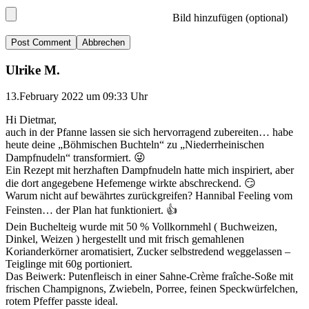
Bild hinzufügen (optional)
Abbrechen
Ulrike M.
13.February 2022 um 09:33 Uhr
Hi Dietmar,
auch in der Pfanne lassen sie sich hervorragend zubereiten… habe
heute deine „Böhmischen Buchteln“ zu „Niederrheinischen
Dampfnudeln“ transformiert. 😜
Ein Rezept mit herzhaften Dampfnudeln hatte mich inspiriert, aber
die dort angegebene Hefemenge wirkte abschreckend. 😏
Warum nicht auf bewährtes zurückgreifen? Hannibal Feeling vom
Feinsten… der Plan hat funktioniert. 👍
Dein Buchelteig wurde mit 50 % Vollkornmehl ( Buchweizen,
Dinkel, Weizen ) hergestellt und mit frisch gemahlenen
Korianderkörner aromatisiert, Zucker selbstredend weggelassen –
Teiglinge mit 60g portioniert.
Das Beiwerk: Putenfleisch in einer Sahne-Crème fraîche-Soße mit
frischen Champignons, Zwiebeln, Porree, feinen Speckwürfelchen,
rotem Pfeffer passte ideal.