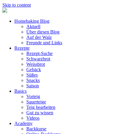
Skip to content
Homebaking Blog
Aktuell
Über diesen Blog
Auf der Walz
Freunde und Links
Rezepte
Rezept-Suche
Schwarzbrot
Weissbrot
Gebäck
Süßes
Snacks
Saison
Basics
Vorteig
Sauerteige
Teig bearbeiten
Gut zu wissen
Videos
Academy
Backkurse