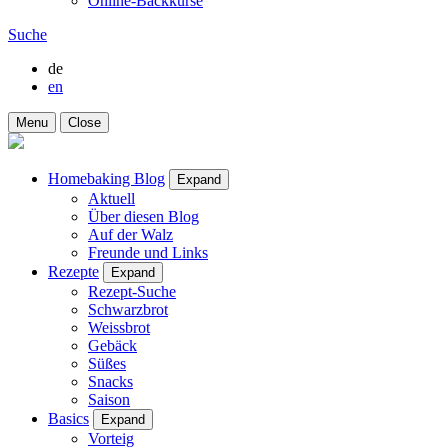
Online-Backkurse
Suche
de
en
Menu
Close
Homebaking Blog
Expand
Aktuell
Über diesen Blog
Auf der Walz
Freunde und Links
Rezepte
Expand
Rezept-Suche
Schwarzbrot
Weissbrot
Gebäck
Süßes
Snacks
Saison
Basics
Expand
Vorteig