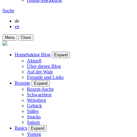
Online-Backkurse
Suche
de
en
Menu
Close
Homebaking Blog
Expand
Aktuell
Über diesen Blog
Auf der Walz
Freunde und Links
Rezepte
Expand
Rezept-Suche
Schwarzbrot
Weissbrot
Gebäck
Süßes
Snacks
Saison
Basics
Expand
Vorteig