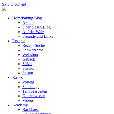
Skip to content
Homebaking Blog
Aktuell
Über diesen Blog
Auf der Walz
Freunde und Links
Rezepte
Rezept-Suche
Schwarzbrot
Weissbrot
Gebäck
Süßes
Snacks
Saison
Basics
Vorteig
Sauerteige
Teig bearbeiten
Gut zu wissen
Videos
Academy
Backkurse