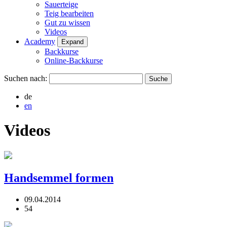
Sauerteige
Teig bearbeiten
Gut zu wissen
Videos
Academy
Expand
Backkurse
Online-Backkurse
Suchen nach:
de
en
Videos
Handsemmel formen
09.04.2014
54