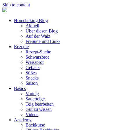
Skip to content
Homebaking Blog
Aktuell
Über diesen Blog
Auf der Walz
Freunde und Links
Rezepte
Rezept-Suche
Schwarzbrot
Weissbrot
Gebäck
Süßes
Snacks
Saison
Basics
Vorteig
Sauerteige
Teig bearbeiten
Gut zu wissen
Videos
Academy
Backkurse