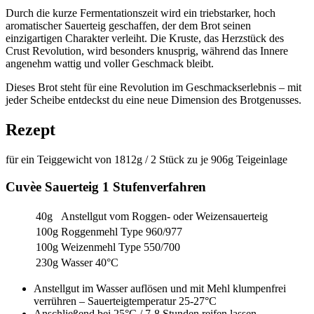
Durch die kurze Fermentationszeit wird ein triebstarker, hoch
aromatischer Sauerteig geschaffen, der dem Brot seinen
einzigartigen Charakter verleiht. Die Kruste, das Herzstück des
Crust Revolution, wird besonders knusprig, während das Innere
angenehm wattig und voller Geschmack bleibt.
Dieses Brot steht für eine Revolution im Geschmackserlebnis – mit
jeder Scheibe entdeckst du eine neue Dimension des Brotgenusses.
Rezept
für ein Teiggewicht von 1812g / 2 Stück zu je 906g Teigeinlage
Cuvèe Sauerteig 1 Stufenverfahren
40g
Anstellgut vom Roggen- oder Weizensauerteig
100g
Roggenmehl Type 960/977
100g
Weizenmehl Type 550/700
230g
Wasser 40°C
Anstellgut im Wasser auflösen und mit Mehl klumpenfrei
verrühren – Sauerteigtemperatur 25-27°C
Anschließend bei 25°C / 7-8 Stunden reifen lassen.