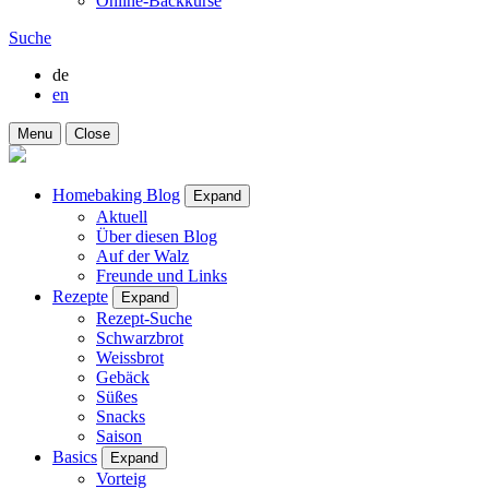
Online-Backkurse
Suche
de
en
Menu
Close
Homebaking Blog
Expand
Aktuell
Über diesen Blog
Auf der Walz
Freunde und Links
Rezepte
Expand
Rezept-Suche
Schwarzbrot
Weissbrot
Gebäck
Süßes
Snacks
Saison
Basics
Expand
Vorteig