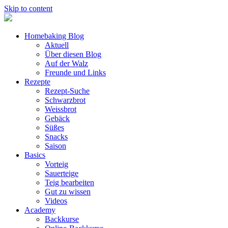
Skip to content
Homebaking Blog
Aktuell
Über diesen Blog
Auf der Walz
Freunde und Links
Rezepte
Rezept-Suche
Schwarzbrot
Weissbrot
Gebäck
Süßes
Snacks
Saison
Basics
Vorteig
Sauerteige
Teig bearbeiten
Gut zu wissen
Videos
Academy
Backkurse