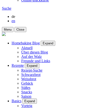
Online-Backkurse
Suche
de
en
Menu
Close
Homebaking Blog
Expand
Aktuell
Über diesen Blog
Auf der Walz
Freunde und Links
Rezepte
Expand
Rezept-Suche
Schwarzbrot
Weissbrot
Gebäck
Süßes
Snacks
Saison
Basics
Expand
Vorteig