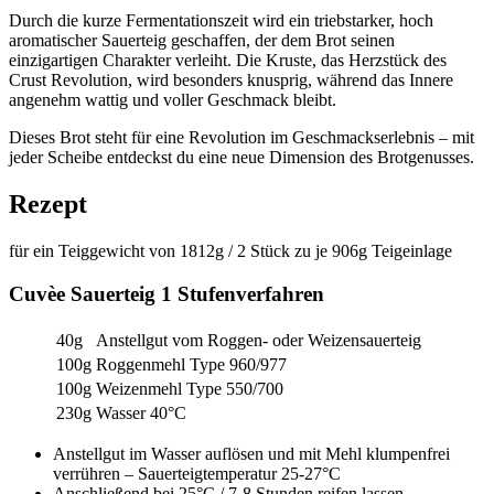
Durch die kurze Fermentationszeit wird ein triebstarker, hoch
aromatischer Sauerteig geschaffen, der dem Brot seinen
einzigartigen Charakter verleiht. Die Kruste, das Herzstück des
Crust Revolution, wird besonders knusprig, während das Innere
angenehm wattig und voller Geschmack bleibt.
Dieses Brot steht für eine Revolution im Geschmackserlebnis – mit
jeder Scheibe entdeckst du eine neue Dimension des Brotgenusses.
Rezept
für ein Teiggewicht von 1812g / 2 Stück zu je 906g Teigeinlage
Cuvèe Sauerteig 1 Stufenverfahren
40g
Anstellgut vom Roggen- oder Weizensauerteig
100g
Roggenmehl Type 960/977
100g
Weizenmehl Type 550/700
230g
Wasser 40°C
Anstellgut im Wasser auflösen und mit Mehl klumpenfrei
verrühren – Sauerteigtemperatur 25-27°C
Anschließend bei 25°C / 7-8 Stunden reifen lassen.