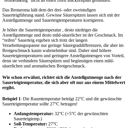
“Homebaking” nicht an einen fixen Backzeitplan gebunden.
Das Brotaroma hält dem der drei- oder zweistufigen
Sauerteigführung stand. Gewisse Säurespitzen lassen sich mit der
Anstellgutmenge und Sauerteigtemperaturen korrigieren.
Je höher die Sauerteigtemperatur , desto niedriger die
Anstellgutmenge und desto mild-säuerlicher ist der Geschmack. Im
“reifen” Sauerteig ergeben sich trotz der langen
Verarbeitungsspanne nur geringe Säuregraddifferenzen, die aber im
Brotgeschmack kaum wahrnehmbar sind. Daher sind höhere
Sauerteigtemperaturen und geringere Anstellgutmengen von Vorteil,
denn sie verhindern Säurespitzen und begünstigen einen mild-
säuerlichen und aromatischen Brotgeschmack.
Wie schon erwähnt, richtet sich die Anstellgutmenge nach der
Sauerteigtemperatur, die sich aber oft nur aus einem Mittelwert
ergibt.
Beispiel 1
: Die Raumtemperatur beträgt 22°C und die gewünschte
Sauerteigtemperatur sollte 27°C betragen!
Anfangstemperatur:
32°C (+5°C der gewünschten
Sauerteigtemp.)
Soll-Temperatur:
27°C