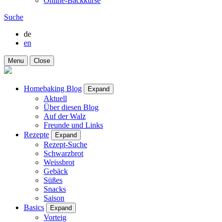
Online-Backkurse
Suche
de
en
Menu
Close
Homebaking Blog
Expand
Aktuell
Über diesen Blog
Auf der Walz
Freunde und Links
Rezepte
Expand
Rezept-Suche
Schwarzbrot
Weissbrot
Gebäck
Süßes
Snacks
Saison
Basics
Expand
Vorteig