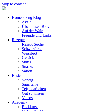
Skip to content
Homebaking Blog
Aktuell
Über diesen Blog
Auf der Walz
Freunde und Links
Rezepte
Rezept-Suche
Schwarzbrot
Weissbrot
Gebäck
Süßes
Snacks
Saison
Basics
Vorteig
Sauerteige
Teig bearbeiten
Gut zu wissen
Videos
Academy
Backkurse