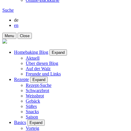
Online-Backkurse
Suche
de
en
Menu
Close
Homebaking Blog
Expand
Aktuell
Über diesen Blog
Auf der Walz
Freunde und Links
Rezepte
Expand
Rezept-Suche
Schwarzbrot
Weissbrot
Gebäck
Süßes
Snacks
Saison
Basics
Expand
Vorteig