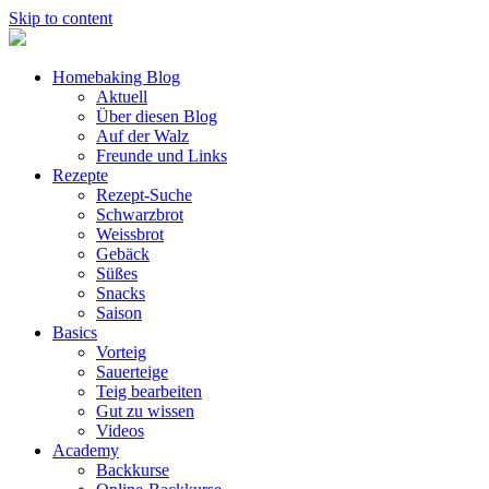
Skip to content
Homebaking Blog
Aktuell
Über diesen Blog
Auf der Walz
Freunde und Links
Rezepte
Rezept-Suche
Schwarzbrot
Weissbrot
Gebäck
Süßes
Snacks
Saison
Basics
Vorteig
Sauerteige
Teig bearbeiten
Gut zu wissen
Videos
Academy
Backkurse