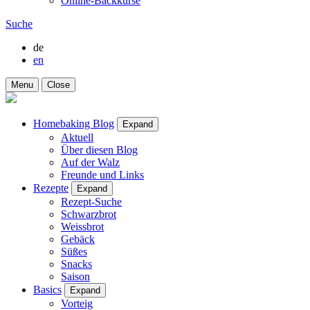
Online-Backkurse
Suche
de
en
Menu
Close
Homebaking Blog
Expand
Aktuell
Über diesen Blog
Auf der Walz
Freunde und Links
Rezepte
Expand
Rezept-Suche
Schwarzbrot
Weissbrot
Gebäck
Süßes
Snacks
Saison
Basics
Expand
Vorteig