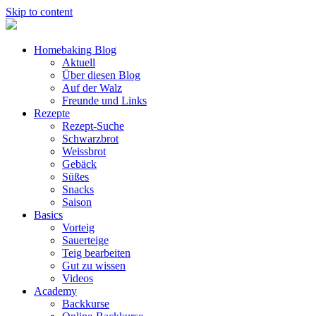
Skip to content
Homebaking Blog
Aktuell
Über diesen Blog
Auf der Walz
Freunde und Links
Rezepte
Rezept-Suche
Schwarzbrot
Weissbrot
Gebäck
Süßes
Snacks
Saison
Basics
Vorteig
Sauerteige
Teig bearbeiten
Gut zu wissen
Videos
Academy
Backkurse