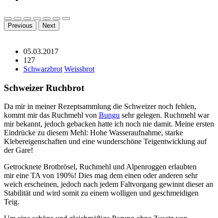
Previous
Next
05.03.2017
127
Schwarzbrot
Weissbrot
Schweizer Ruchbrot
Da mir in meiner Rezeptsammlung die Schweizer noch fehlen,
kommt mir das Ruchmehl von
Bungu
sehr gelegen. Ruchmehl war
mir bekannt, jedoch gebacken hatte ich noch nie damit. Meine ersten
Eindrücke zu diesem Mehl: Hohe Wasseraufnahme, starke
Klebereigenschaften und eine wunderschöne Teigentwicklung auf
der Gare!
Getrocknete Brotbrösel, Ruchmehl und Alpenroggen erlaubten
mir eine TA von 190%! Dies mag dem einen oder anderen sehr
weich erscheinen, jedoch nach jedem Faltvorgang gewinnt dieser an
Stabilität und wird somit zu einem wolligen und geschmeidigen
Teig.