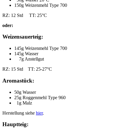
150g Weizenmehl Type 700
RZ: 12 Std TT: 25°C
oder:
Weizensauerteig:
145g Weizenmehl Type 700
145g Wasser
7g Anstellgut
RZ: 15 Std TT: 25-27°C
Aromastück:
50g Wasser
25g Roggenmehl Type 960
1g Malz
Herstellung siehe
hier
.
Hauptteig: