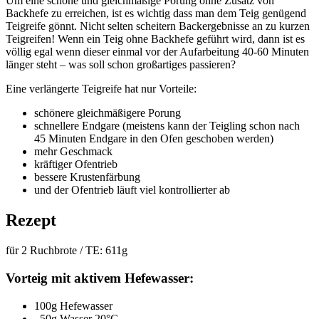
Um eine schöne und gleichmäßige Porung ohne Zusatz von
Backhefe zu erreichen, ist es wichtig dass man dem Teig genügend
Teigreife gönnt. Nicht selten scheitern Backergebnisse an zu kurzen
Teigreifen! Wenn ein Teig ohne Backhefe geführt wird, dann ist es
völlig egal wenn dieser einmal vor der Aufarbeitung 40-60 Minuten
länger steht – was soll schon großartiges passieren?
Eine verlängerte Teigreife hat nur Vorteile:
schönere gleichmäßigere Porung
schnellere Endgare (meistens kann der Teigling schon nach
45 Minuten Endgare in den Ofen geschoben werden)
mehr Geschmack
kräftiger Ofentrieb
bessere Krustenfärbung
und der Ofentrieb läuft viel kontrollierter ab
Rezept
für 2 Ruchbrote / TE: 611g
Vorteig mit aktivem Hefewasser:
100g Hefewasser
50g Wasser 20°C