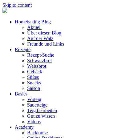
Skip to content
Homebaking Blog
Aktuell
Über diesen Blog
Auf der Walz
Freunde und Links
Rezepte
Rezept-Suche
Schwarzbrot
Weissbrot
Gebäck
Süßes
Snacks
Saison
Basics
Vorteig
Sauerteige
Teig bearbeiten
Gut zu wissen
Videos
Academy
Backkurse