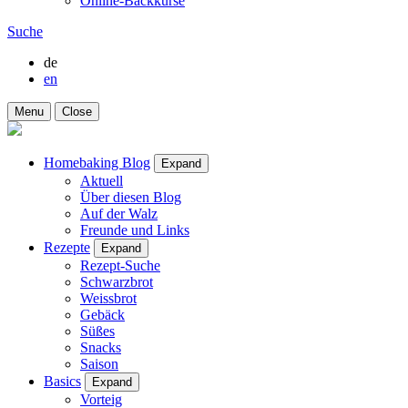
Online-Backkurse
Suche
de
en
Menu
Close
Homebaking Blog
Expand
Aktuell
Über diesen Blog
Auf der Walz
Freunde und Links
Rezepte
Expand
Rezept-Suche
Schwarzbrot
Weissbrot
Gebäck
Süßes
Snacks
Saison
Basics
Expand
Vorteig