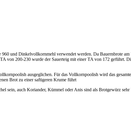
e 960 und Dinkelvollkornmehl verwendet werden. Da Bauernbrote am 
A von 200-230 wurde der Sauerteig mit einer TA von 172 geführt. Dies
vollkornpoolish ausgeglichen. Für das Vollkornpoolish wird das gesam
enen Brot zu einer saftigeren Krume führt
hel sein, auch Koriander, Kümmel oder Anis sind als Brotgewürz sehr b