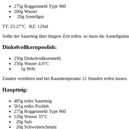
275g Roggenmehl Type 960
200g Wasser
20g Anstellgut
TT: 25-27°C RZ: 12Std
Sollte der Sauerteig über längere Zeit reifen, so muss die Anstellgut
Dinkelvollkornpoolish:
250g Dinkelvollkornmehl
250g Wasser 4-6°C
1g Hefe
Zutaten verrühren und bei Raumtemperatur 12 Stunden reifen lassen.
Hauptteig:
485g reifer Sauerteig
501g reifes Poolish
275g Roggenmehl Type 960
120g Wasser 35°C
20g Salz
20g Schweineschmalz