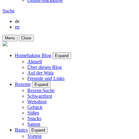
Online-Backkurse
Suche
de
en
Menu
Close
Homebaking Blog
Expand
Aktuell
Über diesen Blog
Auf der Walz
Freunde und Links
Rezepte
Expand
Rezept-Suche
Schwarzbrot
Weissbrot
Gebäck
Süßes
Snacks
Saison
Basics
Expand
Vorteig