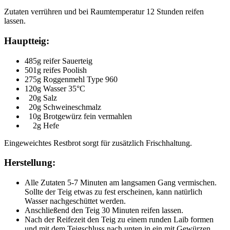
Zutaten verrühren und bei Raumtemperatur 12 Stunden reifen
lassen.
Hauptteig:
485g reifer Sauerteig
501g reifes Poolish
275g Roggenmehl Type 960
120g Wasser 35°C
20g Salz
20g Schweineschmalz
10g Brotgewürz fein vermahlen
2g Hefe
Eingeweichtes Restbrot sorgt für zusätzlich Frischhaltung.
Herstellung:
Alle Zutaten 5-7 Minuten am langsamen Gang vermischen.
Sollte der Teig etwas zu fest erscheinen, kann natürlich
Wasser nachgeschüttet werden.
Anschließend den Teig 30 Minuten reifen lassen.
Nach der Reifezeit den Teig zu einem runden Laib formen
und mit dem Teigschluss nach unten in ein mit Gewürzen