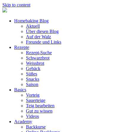
Skip to content
Homebaking Blog
Aktuell
Über diesen Blog
Auf der Walz
Freunde und Links
Rezepte
Rezept-Suche
Schwarzbrot
Weissbrot
Gebäck
Süßes
Snacks
Saison
Basics
Vorteig
Sauerteige
Teig bearbeiten
Gut zu wissen
Videos
Academy
Backkurse