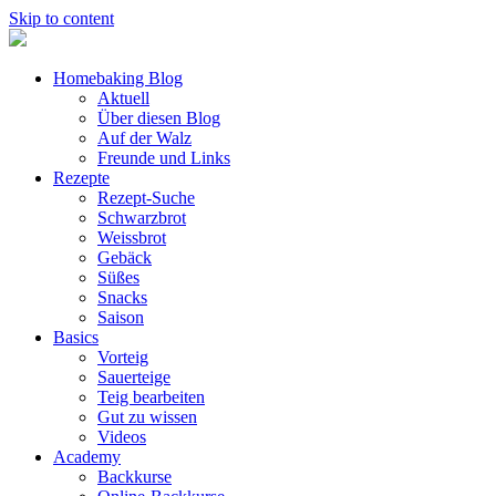
Skip to content
Homebaking Blog
Aktuell
Über diesen Blog
Auf der Walz
Freunde und Links
Rezepte
Rezept-Suche
Schwarzbrot
Weissbrot
Gebäck
Süßes
Snacks
Saison
Basics
Vorteig
Sauerteige
Teig bearbeiten
Gut zu wissen
Videos
Academy
Backkurse