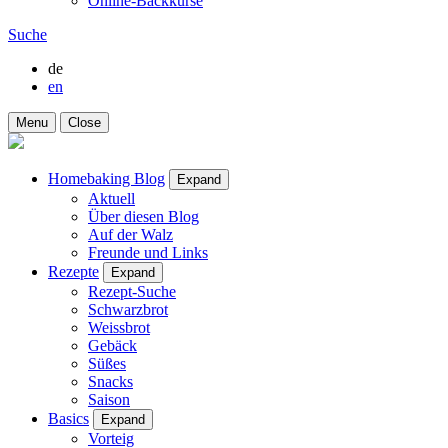
Online-Backkurse
Suche
de
en
Menu
Close
Homebaking Blog
Expand
Aktuell
Über diesen Blog
Auf der Walz
Freunde und Links
Rezepte
Expand
Rezept-Suche
Schwarzbrot
Weissbrot
Gebäck
Süßes
Snacks
Saison
Basics
Expand
Vorteig