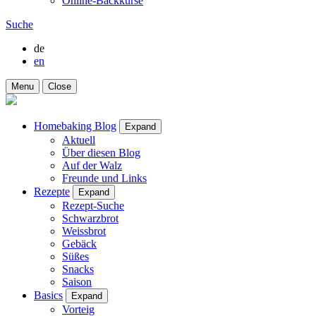
Online-Backkurse
Suche
de
en
Menu
Close
Homebaking Blog
Expand
Aktuell
Über diesen Blog
Auf der Walz
Freunde und Links
Rezepte
Expand
Rezept-Suche
Schwarzbrot
Weissbrot
Gebäck
Süßes
Snacks
Saison
Basics
Expand
Vorteig