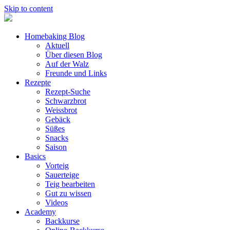
Skip to content
Homebaking Blog
Aktuell
Über diesen Blog
Auf der Walz
Freunde und Links
Rezepte
Rezept-Suche
Schwarzbrot
Weissbrot
Gebäck
Süßes
Snacks
Saison
Basics
Vorteig
Sauerteige
Teig bearbeiten
Gut zu wissen
Videos
Academy
Backkurse