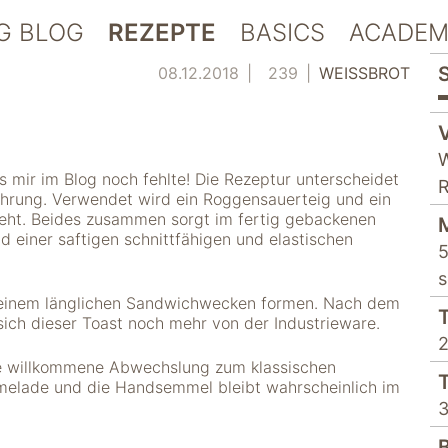
G BLOG
REZEPTE
BASICS
ACADEM
08.12.2018
239
WEISSBROT
W
s mir im Blog noch fehlte! Die Rezeptur unterscheidet
R
führung. Verwendet wird ein Roggensauerteig und ein
eht. Beides zusammen sorgt im fertig gebackenen
d einer saftigen schnittfähigen und elastischen
5
s
u einem länglichen Sandwichwecken formen. Nach dem
sich dieser Toast noch mehr von der Industrieware.
2
ne willkommene Abwechslung zum klassischen
melade und die Handsemmel bleibt wahrscheinlich im
3