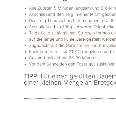
nicht zur direkten
Identifizierung Ihrer
Alle Zutaten 5 Minuten langsam und 5-6 Min
Person verwendet
Anschließend den Teig in einer leicht geölt
werden können
Den Teig 1x aufziehen/falten und weitere 30 
(pseudomisiert),
Anschließend zu 700g schweren Teigstücke
und können an
Teigstücke zu länglichen Striezeln formen u
Drittpartner
weitergegeben
auf die lange und kühle Gare gestellt werde
werden, die sie
Zugedeckt auf die Gare stellen und bei voll
möglicherweise
Backtemperatur auf 210°C reduzieren und k
verwenden, um
Gesamtbackzeit ca. 25-30 Minuten.
Anzeigen an Ihr
Vor dem Schneiden den Toast gut auskühlen
Profil anzupassen.
Durch die
TIPP:
Für einen gefüllten Bauer
Deaktivierung
dieser Cookies wird
einer kleinen Menge an Brotge
die Werbung nicht
ausgeschaltet – sie
wird lediglich nicht
auf Ihre Interessen
zugeschnitten. Wir
verwenden