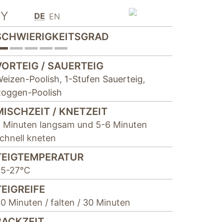
Y
DE
EN
SCHWIERIGKEITSGRAD
VORTEIG / SAUERTEIG
eizen-Poolish
,
1-Stufen Sauerteig
,
oggen-Poolish
MISCHZEIT / KNETZEIT
 Minuten langsam und 5-6 Minuten
chnell kneten
TEIGTEMPERATUR
5-27°C
TEIGREIFE
0 Minuten / falten / 30 Minuten
BACKZEIT