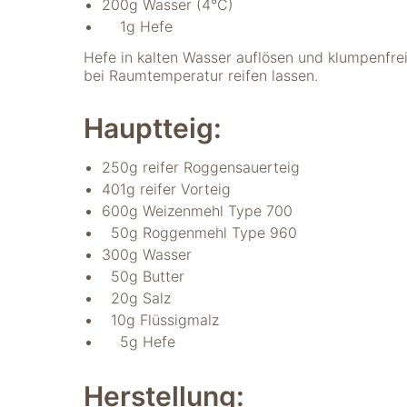
200g Wasser (4°C)
verwenden wir
1g Hefe
Tools zur Erfassung
anonymer
Hefe in kalten Wasser auflösen und klumpenfre
Nutzungsstatistiken.
bei Raumtemperatur reifen lassen.
Wir verwenden
"Google Analytics"
um
Hauptteig:
Nutzungsstatistiken
aufzuzeichnen.
250g reifer Roggensauerteig
401g reifer Vorteig
600g Weizenmehl Type 700
Marketing
50g Roggenmehl Type 960
Diese Cookies
ermöglichen eine
300g Wasser
Personalisierung
50g Butter
auf Basis dessen,
20g Salz
was Sie auf unserer
10g Flüssigmalz
Website ansehen.
5g Hefe
Diese und andere
Daten werden
möglicherweise so
Herstellung:
modifiziert, dass sie