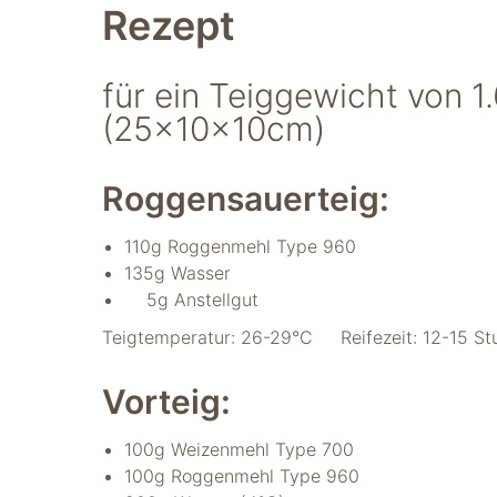
Rezept
für ein Teiggewicht von 1
(25x10x10cm)
Roggensauerteig:
Notwendig
110g Roggenmehl Type 960
Diese Cookies
135g Wasser
sind für die
Funktionsweise
5g Anstellgut
der Website
Teigtemperatur: 26-29°C Reifezeit: 12-15 St
notwendig.
Vorteig:
Statistiken
Um Funktion und
100g Weizenmehl Type 700
Struktur der Website
100g Roggenmehl Type 960
zu verbessern,