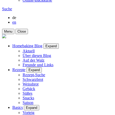
Online-Backkurse
Suche
de
en
Menu
Close
Homebaking Blog
Expand
Aktuell
Über diesen Blog
Auf der Walz
Freunde und Links
Rezepte
Expand
Rezept-Suche
Schwarzbrot
Weissbrot
Gebäck
Süßes
Snacks
Saison
Basics
Expand
Vorteig