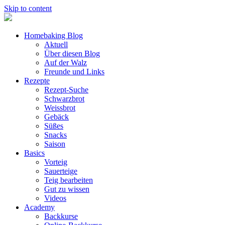
Skip to content
Homebaking Blog
Aktuell
Über diesen Blog
Auf der Walz
Freunde und Links
Rezepte
Rezept-Suche
Schwarzbrot
Weissbrot
Gebäck
Süßes
Snacks
Saison
Basics
Vorteig
Sauerteige
Teig bearbeiten
Gut zu wissen
Videos
Academy
Backkurse