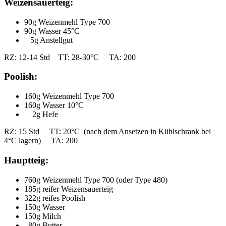
Weizensauerteig:
90g Weizenmehl Type 700
90g Wasser 45°C
5g Anstellgut
RZ: 12-14 Std TT: 28-30°C TA: 200
Poolish:
160g Weizenmehl Type 700
160g Wasser 10°C
2g Hefe
RZ: 15 Std TT: 20°C (nach dem Ansetzen in Kühlschrank bei
4°C lagern) TA: 200
Hauptteig:
760g Weizenmehl Type 700 (oder Type 480)
185g reifer Weizensauerteig
322g reifes Poolish
150g Wasser
150g Milch
80g Butter