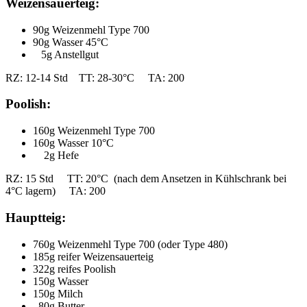
Weizensauerteig:
90g Weizenmehl Type 700
90g Wasser 45°C
5g Anstellgut
RZ: 12-14 Std TT: 28-30°C TA: 200
Poolish:
160g Weizenmehl Type 700
160g Wasser 10°C
2g Hefe
RZ: 15 Std TT: 20°C (nach dem Ansetzen in Kühlschrank bei
4°C lagern) TA: 200
Hauptteig:
760g Weizenmehl Type 700 (oder Type 480)
185g reifer Weizensauerteig
322g reifes Poolish
150g Wasser
150g Milch
80g Butter