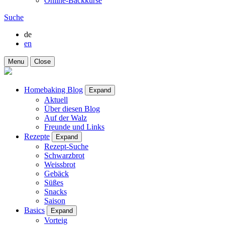
Online-Backkurse
Suche
de
en
Menu
Close
Homebaking Blog
Expand
Aktuell
Über diesen Blog
Auf der Walz
Freunde und Links
Rezepte
Expand
Rezept-Suche
Schwarzbrot
Weissbrot
Gebäck
Süßes
Snacks
Saison
Basics
Expand
Vorteig