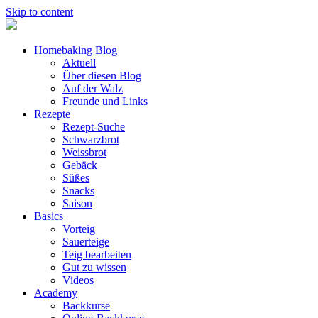
Skip to content
Homebaking Blog
Aktuell
Über diesen Blog
Auf der Walz
Freunde und Links
Rezepte
Rezept-Suche
Schwarzbrot
Weissbrot
Gebäck
Süßes
Snacks
Saison
Basics
Vorteig
Sauerteige
Teig bearbeiten
Gut zu wissen
Videos
Academy
Backkurse