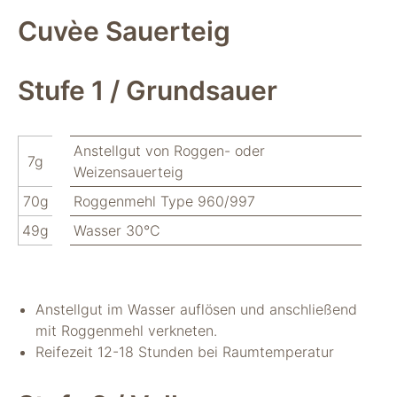
nicht zur direkten
Cuvèe Sauerteig
Identifizierung Ihrer
Person verwendet
werden können
(pseudomisiert),
Stufe 1 / Grundsauer
und können an
Drittpartner
weitergegeben
Anstellgut von Roggen- oder
werden, die sie
7g
möglicherweise
Weizensauerteig
verwenden, um
70g
Roggenmehl Type 960/997
Anzeigen an Ihr
Profil anzupassen.
49g
Wasser 30°C
Durch die
Deaktivierung
dieser Cookies wird
die Werbung nicht
Anstellgut im Wasser auflösen und anschließend
ausgeschaltet – sie
wird lediglich nicht
mit Roggenmehl verkneten.
auf Ihre Interessen
Reifezeit 12-18 Stunden bei Raumtemperatur
zugeschnitten. Wir
verwenden