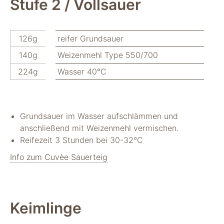
Stufe 2 / Vollsauer
"Facebook Pixel"
um
Nutzungsstatistiken
aufzuzeichnen.
126g
reifer Grundsauer
140g
Weizenmehl Type 550/700
224g
Wasser 40°C
Grundsauer im Wasser aufschlämmen und
anschließend mit Weizenmehl vermischen.
Reifezeit 3 Stunden bei 30-32°C
Info zum Cuvèe Sauerteig
Keimlinge