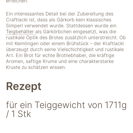
erreichen.
verwenden wir
Tools zur Erfassung
Ein interessantes Detail bei der Zubereitung des
anonymer
Craftlackl ist, dass als Gärkorb kein klassisches
Nutzungsstatistiken.
Simperl verwendet wurde. Stattdessen wurde ein
Wir verwenden
Teigbehälter
als Gärkörbchen eingesetzt, was die
"Google Analytics"
rustikale Optik des Brotes zusätzlich unterstreicht. Ob
um
mit Keimlingen oder einem Brühstück – der Kraftlackl
Nutzungsstatistiken
überzeugt durch seine Vielschichtigkeit und rustikale
aufzuzeichnen.
Art. Ein Brot für echte Brotliebhaber, die kräftige
Aromen, saftige Krume und eine charakterstarke
Kruste zu schätzen wissen.
Marketing
Diese Cookies
Rezept
ermöglichen eine
Personalisierung
auf Basis dessen,
was Sie auf unserer
für ein Teiggewicht von 1711g
Website ansehen.
/ 1 Stk
Diese und andere
Daten werden
möglicherweise so
modifiziert, dass sie