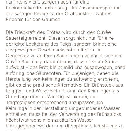
nur intensiviert, sondern auch für eine
beeindruckende Textur sorgt. Im Zusammenspiel mit
der saftigen Krume ist der Craftlackl ein wahres
Erlebnis für den Gaumen.
Die Triebkraft des Brotes wird durch den Cuvèe
Sauerteig erreicht. Dieser sorgt nicht nur für eine
perfekte Lockerung des Teigs, sondern bringt eine
ausgewogene Geschmacksnote mit sich. Im
Gegensatz zu anderen Sauerteigen zeichnet sich der
Notwendig
Cuvèe Sauerteig dadurch aus, dass er kaum Säure
Diese Cookies
aufweist – das Brot bleibt mild und ausgewogen, ohne
sind für die
aufdringliche Säurenoten. Für diejenigen, denen die
Funktionsweise
Herstellung von Keimlingen zu aufwendig erscheint,
der Website
gibt es eine praktische Alternative: Ein Brühstück aus
notwendig.
Roggen- und Weizenschrot kann den Keimlingen als
Grundlage dienen. Wichtig ist hierbei, die
Teigfestigkeit entsprechend anzupassen. Da
Keimlinge in der Herstellung umgebundenes Wasser
Statistiken
enthalten, muss bei der Verwendung des Brühstücks
Um Funktion und
höchstwahrscheinlich zusätzlich Wasser
Struktur der Website
hinzugegeben werden, um die optimale Konsistenz zu
zu verbessern,