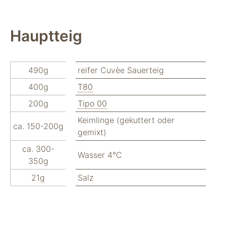
Hauptteig
490g
reifer Cuvèe Sauerteig
400g
T80
200g
Tipo 00
Keimlinge (gekuttert oder
ca. 150-200g
gemixt)
ca. 300-
Wasser 4°C
350g
21g
Salz