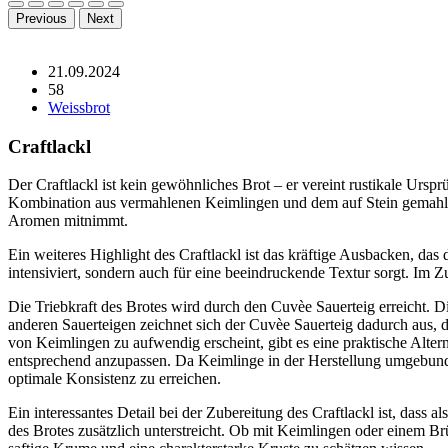
Previous
Next
21.09.2024
58
Weissbrot
Craftlackl
Der Craftlackl ist kein gewöhnliches Brot – er vereint rustikale Urspr
Kombination aus vermahlenen Keimlingen und dem auf Stein gemahlen
Aromen mitnimmt.
Ein weiteres Highlight des Craftlackl ist das kräftige Ausbacken, da
intensiviert, sondern auch für eine beeindruckende Textur sorgt. Im 
Die Triebkraft des Brotes wird durch den Cuvèe Sauerteig erreicht. 
anderen Sauerteigen zeichnet sich der Cuvèe Sauerteig dadurch aus, 
von Keimlingen zu aufwendig erscheint, gibt es eine praktische Alter
entsprechend anzupassen. Da Keimlinge in der Herstellung umgebund
optimale Konsistenz zu erreichen.
Ein interessantes Detail bei der Zubereitung des Craftlackl ist, dass
des Brotes zusätzlich unterstreicht. Ob mit Keimlingen oder einem Brü