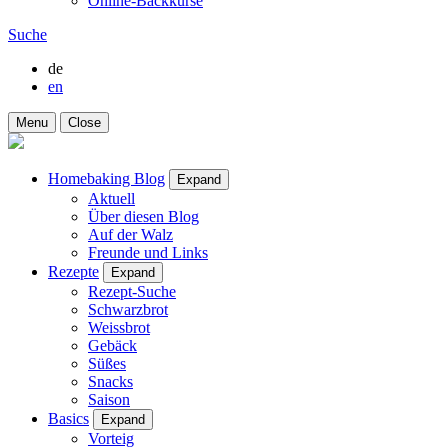
Online-Backkurse
Suche
de
en
Menu
Close
Homebaking Blog
Expand
Aktuell
Über diesen Blog
Auf der Walz
Freunde und Links
Rezepte
Expand
Rezept-Suche
Schwarzbrot
Weissbrot
Gebäck
Süßes
Snacks
Saison
Basics
Expand
Vorteig