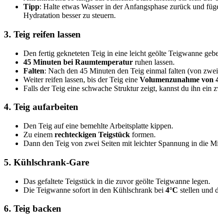
Tipp
: Halte etwas Wasser in der Anfangsphase zurück und füg
Hydratation besser zu steuern.
3.
Teig reifen lassen
Den fertig gekneteten Teig in eine leicht geölte Teigwanne geb
45 Minuten bei Raumtemperatur
ruhen lassen.
Falten
: Nach den 45 Minuten den Teig einmal falten (von zwei S
Weiter reifen lassen, bis der Teig eine
Volumenzunahme von 
Falls der Teig eine schwache Struktur zeigt, kannst du ihn ein z
4.
Teig aufarbeiten
Den Teig auf eine bemehlte Arbeitsplatte kippen.
Zu einem
rechteckigen Teigstück
formen.
Dann den Teig von zwei Seiten mit leichter Spannung in die Mit
5.
Kühlschrank-Gare
Das gefaltete Teigstück in die zuvor geölte Teigwanne legen.
Die Teigwanne sofort in den Kühlschrank bei
4°C
stellen und 
6.
Teig backen