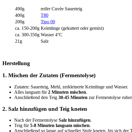
490g
reifer Cuvèe Sauerteig
400g
T80
200g
Tipo 00
ca. 150-200g
Keimlinge (gekuttert oder gemixt)
ca. 300-350g
Wasser 4°C
21g
Salz
Herstellung
1.
Mischen der Zutaten (Fermentolyse)
Zutaten: Sauerteig, Mehl, zerkleinerte Keimlinge und Wasser.
Alles langsam für
2 Minuten mischen
.
Anschließend den Teig
30-45 Minuten
zur Fermentolyse ruhen
2.
Salz hinzufügen und Teig kneten
Nach der Fermentolyse
Salz hinzufügen
.
Teig für
5-8 Minuten langsam mischen
.
Anschließend so lange auf schneller Stufe kneten, bis sich der T