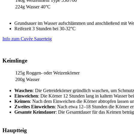
140g
Weizenmehl Type 550/700
224g
Wasser 40°C
Grundsauer im Wasser aufschlämmen und anschließend mit We
Reifezeit 3 Stunden bei 30-32°C
Info zum Cuvèe Sauerteig
Keimlinge
125g
Roggen- oder Weizenkörner
200g
Wasser
Waschen
: Die Getreidekörner gründlich waschen, um Schmutz
Einweichen
: Die Körner 12 Stunden lang in kaltem Wasser be
Keimen
: Nach dem Einweichen die Körner abtropfen lassen u
Zweites Einweichen
: Nach etwa 12–18 Stunden die Körner ern
Gesamte Keimdauer
: Die Gesamtdauer für das Keimen beträg
Hauptteig