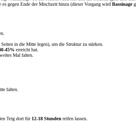
e es gegen Ende der Mischzeit hinzu (dieser Vorgang wird
Bassinage
g
en.
eiten in die Mitte legen), um die Struktur zu stärken.
40-45%
erreicht hat.
weites Mal falten.
te falten.
den Teig dort für
12-18 Stunden
reifen lassen.