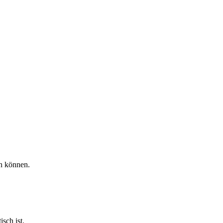
n können.
sch ist.