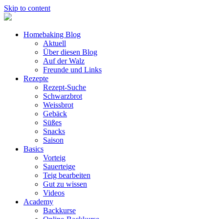
Skip to content
Homebaking Blog
Aktuell
Über diesen Blog
Auf der Walz
Freunde und Links
Rezepte
Rezept-Suche
Schwarzbrot
Weissbrot
Gebäck
Süßes
Snacks
Saison
Basics
Vorteig
Sauerteige
Teig bearbeiten
Gut zu wissen
Videos
Academy
Backkurse