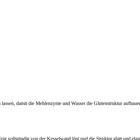
 lassen, damit die Mehlenzyme und Wasser die Glutenstruktur aufbaue
eig vollständig von der Kesselwand löst und die Struktur glatt und elasti