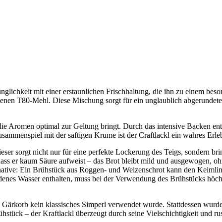
ünglichkeit mit einer erstaunlichen Frischhaltung, die ihn zu einem bes
en T80-Mehl. Diese Mischung sorgt für ein unglaublich abgerundetes 
s die Aromen optimal zur Geltung bringt. Durch das intensive Backen en
Zusammenspiel mit der saftigen Krume ist der Craftlackl ein wahres Erl
Dieser sorgt nicht nur für eine perfekte Lockerung des Teigs, sondern 
dass er kaum Säure aufweist – das Brot bleibt mild und ausgewogen, ohn
native: Ein Brühstück aus Roggen- und Weizenschrot kann den Keimlinge
enes Wasser enthalten, muss bei der Verwendung des Brühstücks höch
 als Gärkorb kein klassisches Simperl verwendet wurde. Stattdessen wurde
hstück – der Kraftlackl überzeugt durch seine Vielschichtigkeit und rust