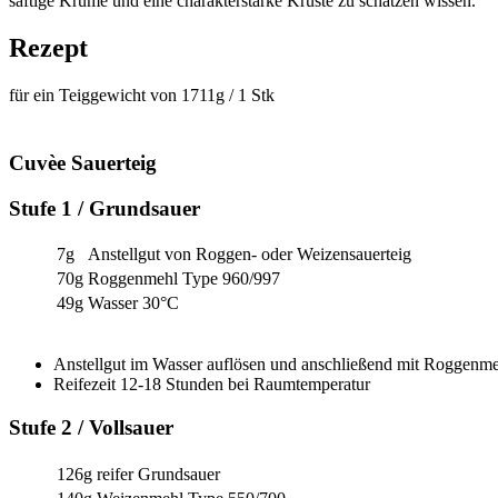
saftige Krume und eine charakterstarke Kruste zu schätzen wissen.
Rezept
für ein Teiggewicht von 1711g / 1 Stk
Cuvèe Sauerteig
Stufe 1 / Grundsauer
7g
Anstellgut von Roggen- oder Weizensauerteig
70g
Roggenmehl Type 960/997
49g
Wasser 30°C
Anstellgut im Wasser auflösen und anschließend mit Roggenme
Reifezeit 12-18 Stunden bei Raumtemperatur
Stufe 2 / Vollsauer
126g
reifer Grundsauer