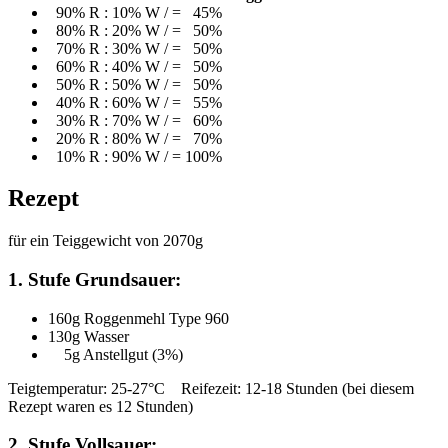
90% R : 10% W / = 45%
80% R : 20% W / = 50%
70% R : 30% W / = 50%
60% R : 40% W / = 50%
50% R : 50% W / = 50%
40% R : 60% W / = 55%
30% R : 70% W / = 60%
20% R : 80% W / = 70%
10% R : 90% W / = 100%
Rezept
für ein Teiggewicht von 2070g
1. Stufe Grundsauer:
160g Roggenmehl Type 960
130g Wasser
5g Anstellgut (3%)
Teigtemperatur: 25-27°C Reifezeit: 12-18 Stunden (bei diesem
Rezept waren es 12 Stunden)
2. Stufe Vollsauer: