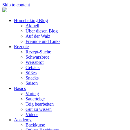
Skip to content
Homebaking Blog
Aktuell
Über diesen Blog
Auf der Walz
Freunde und Links
Rezepte
Rezept-Suche
Schwarzbrot
Weissbrot
Gebäck
Süßes
Snacks
Saison
Basics
Vorteig
Sauerteige
Teig bearbeiten
Gut zu wissen
Videos
Academy
Backkurse