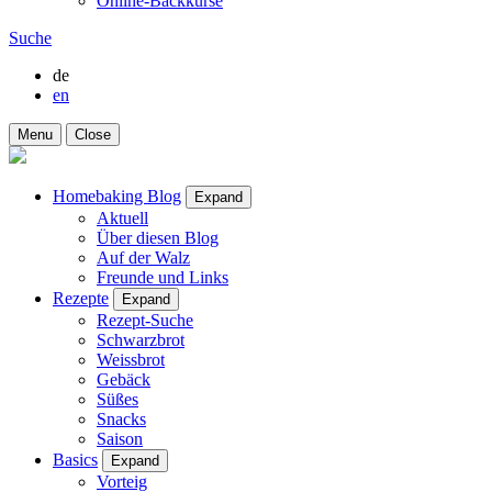
Online-Backkurse
Suche
de
en
Menu
Close
Homebaking Blog
Expand
Aktuell
Über diesen Blog
Auf der Walz
Freunde und Links
Rezepte
Expand
Rezept-Suche
Schwarzbrot
Weissbrot
Gebäck
Süßes
Snacks
Saison
Basics
Expand
Vorteig