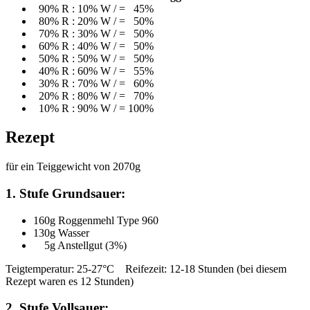
90% R : 10% W / = 45%
80% R : 20% W / = 50%
70% R : 30% W / = 50%
60% R : 40% W / = 50%
50% R : 50% W / = 50%
40% R : 60% W / = 55%
30% R : 70% W / = 60%
20% R : 80% W / = 70%
10% R : 90% W / = 100%
Rezept
für ein Teiggewicht von 2070g
1. Stufe Grundsauer:
160g Roggenmehl Type 960
130g Wasser
5g Anstellgut (3%)
Teigtemperatur: 25-27°C Reifezeit: 12-18 Stunden (bei diesem
Rezept waren es 12 Stunden)
2. Stufe Vollsauer: