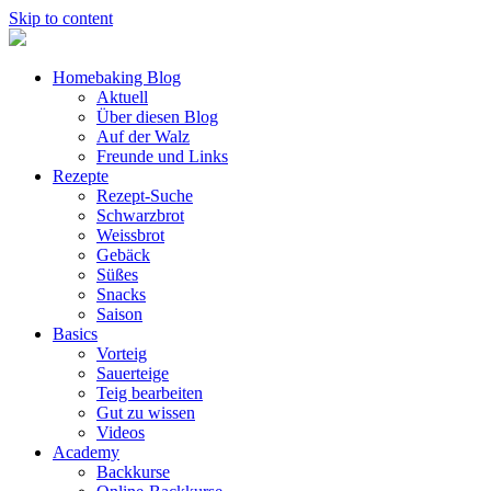
Skip to content
Homebaking Blog
Aktuell
Über diesen Blog
Auf der Walz
Freunde und Links
Rezepte
Rezept-Suche
Schwarzbrot
Weissbrot
Gebäck
Süßes
Snacks
Saison
Basics
Vorteig
Sauerteige
Teig bearbeiten
Gut zu wissen
Videos
Academy
Backkurse