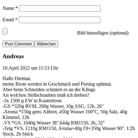
Name
*
Email
*
Bild hinzufügen (optional)
Abbrechen
Andreas
10.April 2022 um 11:53 Uhr
Hallo Dietmar,
meine Brote werden in Geschmack und Porung optimal.
Aber beim Schneiden schmiert es an der Klinge.
An welchen Stellschrauben muß ich drehen?
-3x 1500 g EW in Kastenform
-GS *320g RVM, 260g Wasser, 10g ASG, 12h, 26°
-Aroma *150g gem. Altbrot, 450g Wasser 100°C, 50g Salz, 40g
Kümmel, 12h
-VS *GS, 1040g Wasser 38°,644g RM1150, 2h, 32°
-Teig *VS, 1210g RM1150, Aroma+40g Öl+350g Wasser 90°, 1/2h
Stock, 2h Stück