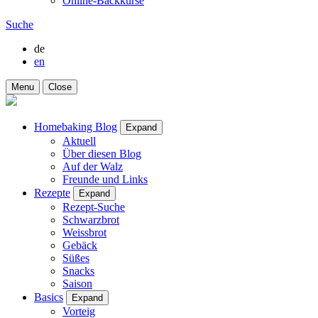
Online-Backkurse
Suche
de
en
Menu
Close
Homebaking Blog
Expand
Aktuell
Über diesen Blog
Auf der Walz
Freunde und Links
Rezepte
Expand
Rezept-Suche
Schwarzbrot
Weissbrot
Gebäck
Süßes
Snacks
Saison
Basics
Expand
Vorteig