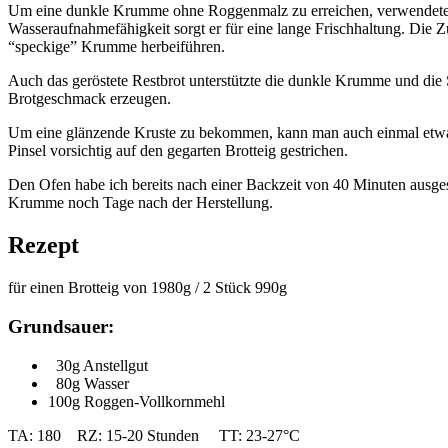
Um eine dunkle Krumme ohne Roggenmalz zu erreichen, verwendete 
Wasseraufnahmefähigkeit sorgt er für eine lange Frischhaltung. Di
“speckige” Krumme herbeiführen.
Auch das geröstete Restbrot unterstützte die dunkle Krumme und die S
Brotgeschmack erzeugen.
Um eine glänzende Kruste zu bekommen, kann man auch einmal etwas 
Pinsel vorsichtig auf den gegarten Brotteig gestrichen.
Den Ofen habe ich bereits nach einer Backzeit von 40 Minuten ausgesc
Krumme noch Tage nach der Herstellung.
Rezept
für einen Brotteig von 1980g / 2 Stück 990g
Grundsauer:
30g Anstellgut
80g Wasser
100g Roggen-Vollkornmehl
TA: 180 RZ: 15-20 Stunden TT: 23-27°C