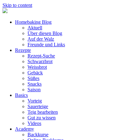
Skip to content
Homebaking Blog
Aktuell
Über diesen Blog
Auf der Walz
Freunde und Links
Rezepte
Rezept-Suche
Schwarzbrot
Weissbrot
Gebäck
Süßes
Snacks
Saison
Basics
Vorteig
Sauerteige
Teig bearbeiten
Gut zu wissen
Videos
Academy
Backkurse