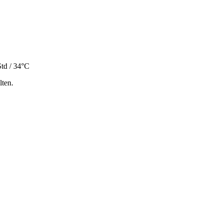
td / 34°C
lten.