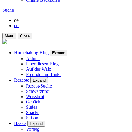
Online-Backkurse
Suche
de
en
Menu
Close
Homebaking Blog
Expand
Aktuell
Über diesen Blog
Auf der Walz
Freunde und Links
Rezepte
Expand
Rezept-Suche
Schwarzbrot
Weissbrot
Gebäck
Süßes
Snacks
Saison
Basics
Expand
Vorteig