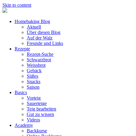
Skip to content
Homebaking Blog
Aktuell
Über diesen Blog
Auf der Walz
Freunde und Links
Rezepte
Rezept-Suche
Schwarzbrot
Weissbrot
Gebäck
Süßes
Snacks
Saison
Basics
Vorteig
Sauerteige
Teig bearbeiten
Gut zu wissen
Videos
Academy
Backkurse