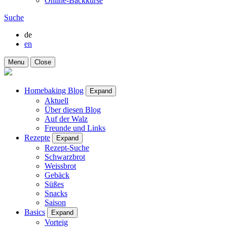
Online-Backkurse
Suche
de
en
Menu
Close
Homebaking Blog
Expand
Aktuell
Über diesen Blog
Auf der Walz
Freunde und Links
Rezepte
Expand
Rezept-Suche
Schwarzbrot
Weissbrot
Gebäck
Süßes
Snacks
Saison
Basics
Expand
Vorteig