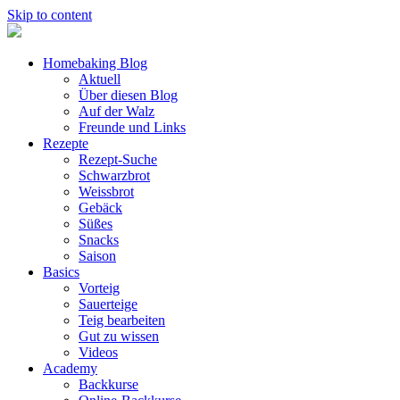
Skip to content
Homebaking Blog
Aktuell
Über diesen Blog
Auf der Walz
Freunde und Links
Rezepte
Rezept-Suche
Schwarzbrot
Weissbrot
Gebäck
Süßes
Snacks
Saison
Basics
Vorteig
Sauerteige
Teig bearbeiten
Gut zu wissen
Videos
Academy
Backkurse