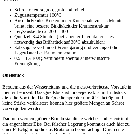
Schrotart: extra grob, grob und mittel
Zugusstemperatur 100°C
Anschließendes Kneten in der Knetschale von 15 Minuten
bringt eine bessere Bindigkeit der Krumenstruktur
Teigsausbeute ca. 200 – 300
Quellzeit 3-4 Stunden (bei längerer Lagerdauer ist es
notwendig das Brühstück auf 30°C abzukühlen)
Salzzugabe verhindert Fremdgärung und verlängert die
Lagerdauer bei Raumtemperatur
0,5 – 1% Essig verhindern ebenfalls unerwünschte
Fremdgärung
Quellstück
Bequem aus der Wasserleitung und die meistverbreitetste Vorstufe in
meiner Lehrzeit! Das Quellstück ist im Gegensatz zum Brühstück
die kalte Vorstufe. Da die Quelltemperatur nur 30°C beträgt und
keine Stärke verkleistert, können hier größere Mengen an Schrot
vorverqollen werden.
Dadurch werden gröbere Kornbestandteile weicher und es entsteht
ein angenehmer Biss. Bei falscher Lagerung kommt es auch hier zu
einer Falschgärung die das Brotaroma beeinträchtigt. Durch eine