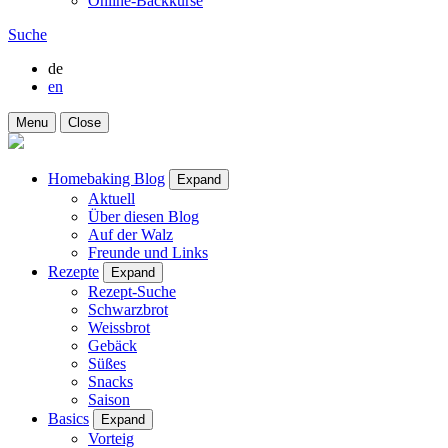
Online-Backkurse
Suche
de
en
Menu
Close
Homebaking Blog
Expand
Aktuell
Über diesen Blog
Auf der Walz
Freunde und Links
Rezepte
Expand
Rezept-Suche
Schwarzbrot
Weissbrot
Gebäck
Süßes
Snacks
Saison
Basics
Expand
Vorteig