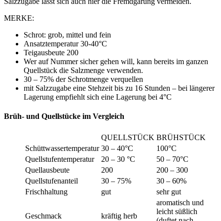
Salzzugabe lässt sich auch hier die Fremdgärung vermeiden.
MERKE:
Schrot: grob, mittel und fein
Ansatztemperatur 30-40°C
Teigausbeute 200
Wer auf Nummer sicher gehen will, kann bereits im ganzen
Quellstück die Salzmenge verwenden.
30 – 75% der Schrotmenge verquellen
mit Salzzugabe eine Stehzeit bis zu 16 Stunden – bei längerer
Lagerung empfiehlt sich eine Lagerung bei 4°C
Brüh- und Quellstücke im Vergleich
QUELLSTÜCK
BRÜHSTÜCK
Schüttwassertemperatur
30 – 40°C
100°C
Quellstufentemperatur
20 – 30 °C
50 – 70°C
Quellausbeute
200
200 – 300
Quellstufenanteil
30 – 75%
30 – 60%
Frischhaltung
gut
sehr gut
aromatisch und
leicht süßlich
Geschmack
kräftig herb
(duftet nach