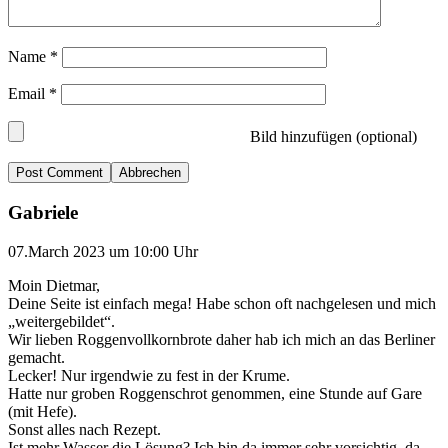
Name
*
Email
*
Bild hinzufügen (optional)
Abbrechen
Gabriele
07.March 2023 um 10:00 Uhr
Moin Dietmar,
Deine Seite ist einfach mega! Habe schon oft nachgelesen und mich
„weitergebildet“.
Wir lieben Roggenvollkornbrote daher hab ich mich an das Berliner
gemacht.
Lecker! Nur irgendwie zu fest in der Krume.
Hatte nur groben Roggenschrot genommen, eine Stunde auf Gare
(mit Hefe).
Sonst alles nach Rezept.
Ist mehr Wasser die Lösung? Ich bin da immer sehr vorsichtig, da