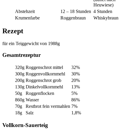
Heuwiese)
Abstehzeit
12 – 18 Stunden
4 Stunden
Krumenfarbe
Roggenbraun
Whiskybraun
Rezept
für ein Teiggewicht von 1988g
Gesamtrezeptur
320g
Roggenschrot mittel
32%
300g
Roggenvollkornmehl
30%
200g
Roggenschrot grob
20%
130g
Dinkelvollkornmehl
13%
50g
Roggenflocken
5%
860g
Wasser
86%
70g
Restbrot fein vermahlen
7%
18g
Salz
1,8%
Vollkorn-Sauerteig