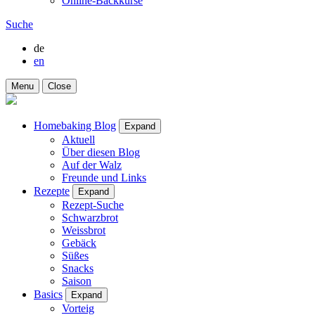
Online-Backkurse
Suche
de
en
Menu
Close
Homebaking Blog
Expand
Aktuell
Über diesen Blog
Auf der Walz
Freunde und Links
Rezepte
Expand
Rezept-Suche
Schwarzbrot
Weissbrot
Gebäck
Süßes
Snacks
Saison
Basics
Expand
Vorteig