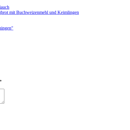
lauch
gbrot mit Buchweizenmehl und Keimlingen
chingen"
*