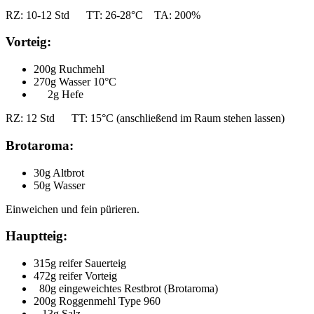
RZ: 10-12 Std TT: 26-28°C TA: 200%
Vorteig:
200g Ruchmehl
270g Wasser 10°C
2g Hefe
RZ: 12 Std TT: 15°C (anschließend im Raum stehen lassen)
Brotaroma:
30g Altbrot
50g Wasser
Einweichen und fein pürieren.
Hauptteig:
315g reifer Sauerteig
472g reifer Vorteig
80g eingeweichtes Restbrot (Brotaroma)
200g Roggenmehl Type 960
13g Salz