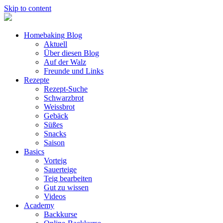
Skip to content
Homebaking Blog
Aktuell
Über diesen Blog
Auf der Walz
Freunde und Links
Rezepte
Rezept-Suche
Schwarzbrot
Weissbrot
Gebäck
Süßes
Snacks
Saison
Basics
Vorteig
Sauerteige
Teig bearbeiten
Gut zu wissen
Videos
Academy
Backkurse